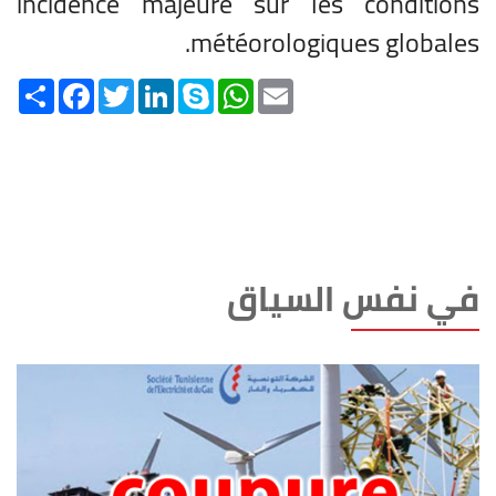
incidence majeure sur les conditions
météorologiques globales.
Share
Facebook
Twitter
LinkedIn
Skype
WhatsApp
Email
في نفس السياق