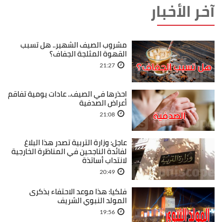
آخر الأخبار
مشروب الصيف الشهير.. هل تسبب
القهوة المثلجة الجفاف؟
21:27
احذرها في الصيف.. عادات يومية تفاقم
أعراض الصدفية
21:08
عاجل: وزارة التربية تصدر هذا البلاغ
لفائدة الناجحين في المناظرة الخارجية
لانتداب أساتذة
20:49
فلكيا: هذا موعد الاحتفاء بذكرى
المولد النبوي الشريف
19:56