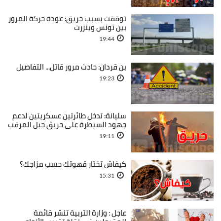
توقفت بسبب حريق: عودة حركة المرور
بين تونس وبنزرت
19:44
بن قردان: حادث مرور قاتل... التفاصيل
19:23
سليانة: تدخل طائرتين عسكريتين لدعم
جهود السيطرة على حريق جبل المرقب
19:11
كيفاش تختار قهوتك حسب مزاجك؟
15:31
عاجل : وزارة التربية تنشر قائمة