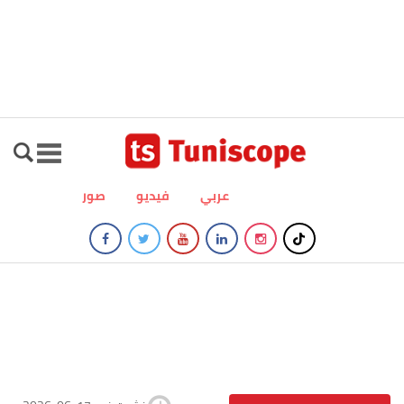
عربي
فيديو
صور