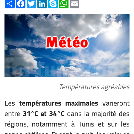
Share
Facebook
Twitter
LinkedIn
Skype
WhatsApp
Email
Températures agréables
Les
températures maximales
varieront
entre
31°C et 34°C
dans la majorité des
régions, notamment à Tunis et sur les