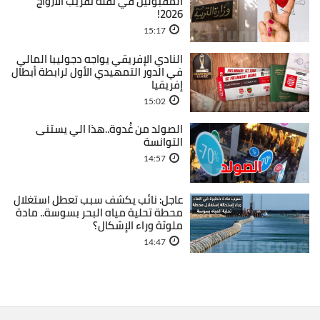
المقبولين في نقلة تقريب الأزواج
2026!
15:17
النادي الإفريقي يواجه دجوليبا المالي
في الدور التمهيدي الأول لرابطة أبطال
إفريقيا
15:02
الصولد من غُدوة..هذا الي يستنى
التوانسة
14:57
عاجل: نائب يكشف سبب تعطل استغلال
محطة تحلية مياه البحر بسوسة.. مادة
ملوثة وراء الإشكال؟
14:47