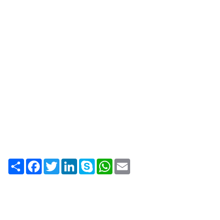
Share
Facebook
Twitter
LinkedIn
Skype
WhatsApp
Email