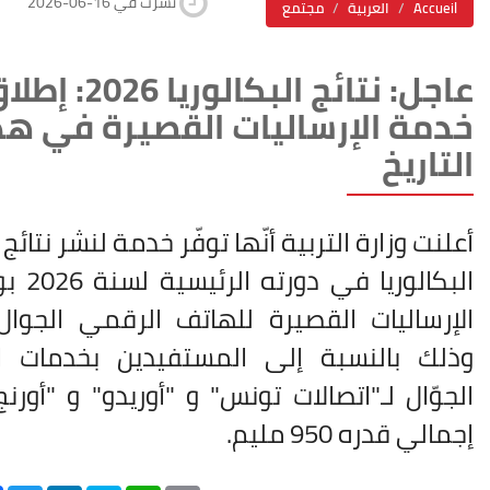
2026-06-16 نشرت في
Accueil
العربية
مجتمع
عاجل: نتائج البكالوريا 2026:
خدمة الإرساليات القصيرة في هذ
التاريخ
أعلنت وزارة التربية أنّها توفّر خدمة لنشر نتائج
البكالوريا ف
الإرساليات القصيرة للهاتف الرقمي الجوال
وذلك بالنسبة إلى المستفيدين بخدمات ا
الجوّال لـ"اتصالات تونس" و "أوريدو" و "أورنج
إجمالي قدره 950 مليم
.