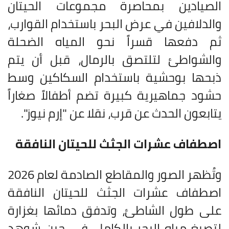
الصيادين بمحاصرة مجموعات الحيتان
والدلافين في عرض البحر باستخدام القوارب،
ثم دفعها قسراً نحو المياه الضحلة
والشواطئ لتلتصق بالرمال، قبل أن يتم
ذبحها بوحشية باستخدام السكاكين وسط
حشود جماهيرية كبيرة تضم أطفالاً صغاراً
يتابعون الحدث عن قرب، نقلا عن "إرم نيوز".
اصطفاف عشرات الجثث للحيتان النافقة
وتُظهر الصور والمقاطع الصادمة لعام 2026
اصطفاف عشرات الجثث للحيتان النافقة
على طول الشاطئ، وتدفق دمائها بغزارة
لتصبغ مياه البحر بالكامل، في حين شوهد