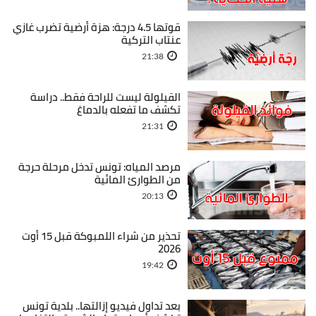
قوتها 4.5 درجة: هزة أرضية تضرب غازي
عنتاب التركية
21:38
القيلولة ليست للراحة فقط.. دراسة
تكشف ما تفعله بالدماغ
21:31
مرصد المياه: تونس تدخل مرحلة حرجة
من الطوارئ المائية
20:13
تحذير من شراء اللمبوكة قبل 15 أوت
2026
19:42
بعد تداول فيديو إزالتها.. بلدية تونس