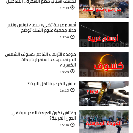
تكشف أسباب قطع الشجرة... التفاصيل
19:08
أجسام غريبة تضيء سماء تونس وتثير
جدلا: جمعية علوم الفلك توضح
18:54
موعده الأربعاء القادم: كسوف الشمس
المرتقب يهدد استقرار شبكات
الكهرباء
18:28
علاش الكرهبة تاكل الزيت؟
16:13
وقتاش تكون العودة المدرسية في
الدول العربية؟
16:04