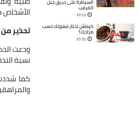
طبية ونفس
السيطرة على حريق جبل
المرقب
الأشخاص من
19:11
كيفاش تختار قهوتك حسب
تحذير من 
مزاجك؟
15:31
ودعت الدكت
نسبة التدخ
كما شددت 
والمراهقين