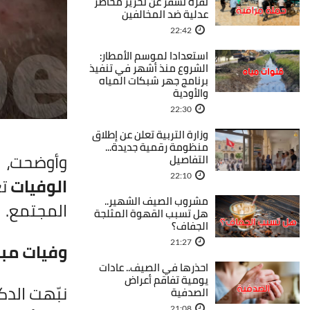
نفزة تسفر عن تحرير محاضر
عدلية ضد المخالفين
22:42
استعدادا لموسم الأمطار:
الشروع منذ أشهر في تنفيذ
برنامج جهر شبكات المياه
والأودية
22:30
وزارة التربية تعلن عن إطلاق
منظومة رقمية جديدة...
وأوضحت، خ
التفاصيل
22:10
الوفيات
تع
مشروب الصيف الشهير..
المجتمع.
هل تسبب القهوة المثلجة
الجفاف؟
21:27
وفيات مب
احذرها في الصيف.. عادات
يومية تفاقم أعراض
نبّهت الدك
الصدفية
21:08