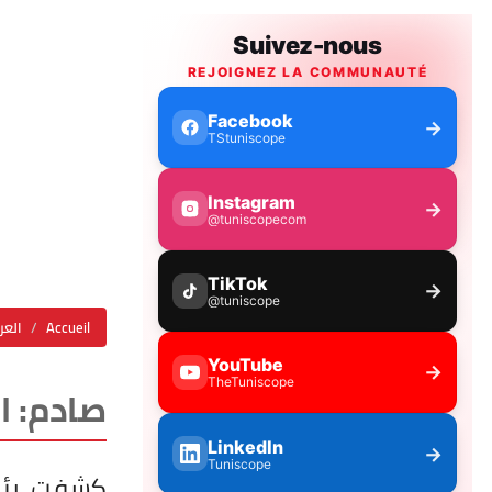
Accueil
العر
صادم: التد
كشفت رئيس