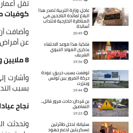
تقل أعمارهم عن 70 سن
عاجل: وزارة التربية تصدر هذا
كوفيات م
البلاغ لفائدة الناجحين في
المناظرة الخارجية لانتداب
أساتذة
وأضافت أن 
20:49
عن أمراض ت
فلكيا: هذا موعد الاحتفاء
بذكرى المولد النبوي
الشريف
8 ملايين وفاة سنوياً في العالم
19:56
توقفت بسبب حريق: عودة
وأشارت إل
حركة المرور بين تونس
وبنزرت
بسبب التدخ
19:44
بن قردان: حادث مرور قاتل...
نجاح عيادا
التفاصيل
19:23
وتحدثت ال
سليانة: تدخل طائرتين
عسكريتين لدعم جهود