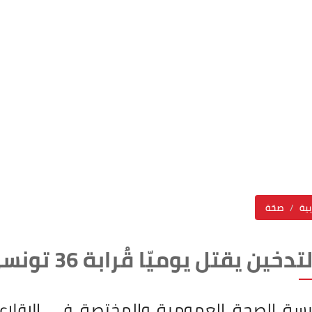
بية
صحّة
خين يقتل يوميّا قُرابة 36 تونسي
ة الصحة العمومية والمختصة في الإقلاع ع