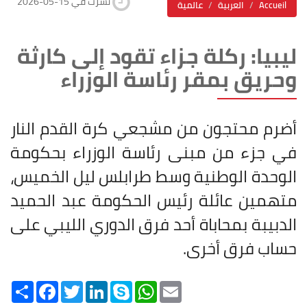
2026-05-15 نشرت في
Accueil
العربية
عالمية
ليبيا: ركلة جزاء تقود إلى كارثة
وحريق بمقر رئاسة الوزراء
أضرم محتجون من مشجعي كرة القدم النار
في جزء من مبنى رئاسة الوزراء بحكومة
الوحدة الوطنية وسط طرابلس ليل الخميس،
متهمين عائلة رئيس الحكومة عبد الحميد
الدبيبة بمحاباة أحد فرق الدوري الليبي على
حساب فرق أخرى
.
Share
Facebook
Twitter
LinkedIn
Skype
WhatsApp
Email