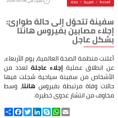
2026-05-06 نشرت في
Accueil
العربية
صحّة
سفينة تتحوّل إلى حالة طوارئ:
إجلاء مصابين بفيروس هانتا
بشكل عاجل
أعلنت منظمة الصحة العالمية، يوم الأربعاء،
عن انطلاق عملية
إجلاء عاجلة
لعدد من
الأشخاص من سفينة سياحية سُجلت فيها
حالات وفاة مرتبطة بفيروس
هانتا
، وسط
مخاوف من انتشار عدوى خطيرة.
Share
Facebook
Twitter
LinkedIn
Skype
WhatsApp
Email