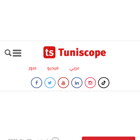
عربي
فيديو
صور