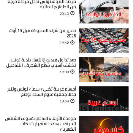
مرصد المياه: تونس تدخل مرحلة حرجة
من الطوارئ المائية
20:13
تحذير من شراء اللمبوكة قبل 15 أوت
2026
19:42
بعد تداول فيديو إزالتها.. بلدية تونس
تكشف أسباب قطع الشجرة... التفاصيل
19:08
أجسام غريبة تضيء سماء تونس وتثير
جدلا: جمعية علوم الفلك توضح
18:54
موعده الأربعاء القادم: كسوف الشمس
المرتقب يهدد استقرار شبكات
الكهرباء