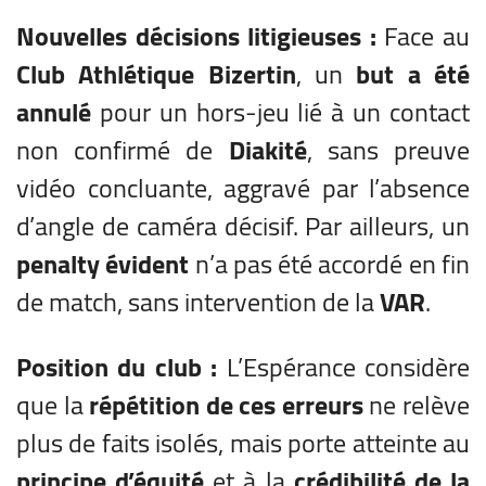
Nouvelles décisions litigieuses :
Face au
Club Athlétique Bizertin
, un
but a été
annulé
pour un hors-jeu lié à un contact
non confirmé de
Diakité
, sans preuve
vidéo concluante, aggravé par l’absence
d’angle de caméra décisif. Par ailleurs, un
penalty évident
n’a pas été accordé en fin
de match, sans intervention de la
VAR
.
Position du club :
L’Espérance considère
que la
répétition de ces erreurs
ne relève
plus de faits isolés, mais porte atteinte au
principe d’équité
et à la
crédibilité de la