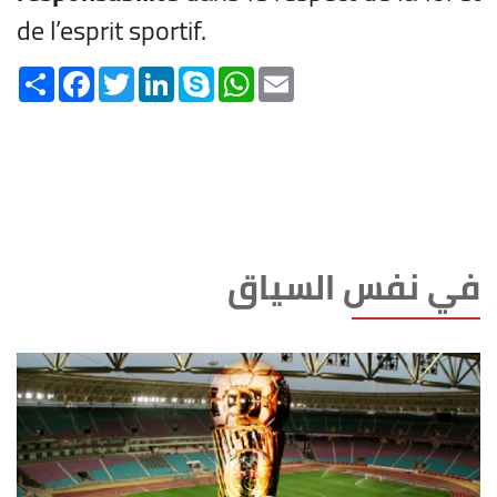
de l’esprit sportif.
Share
Facebook
Twitter
LinkedIn
Skype
WhatsApp
Email
في نفس السياق