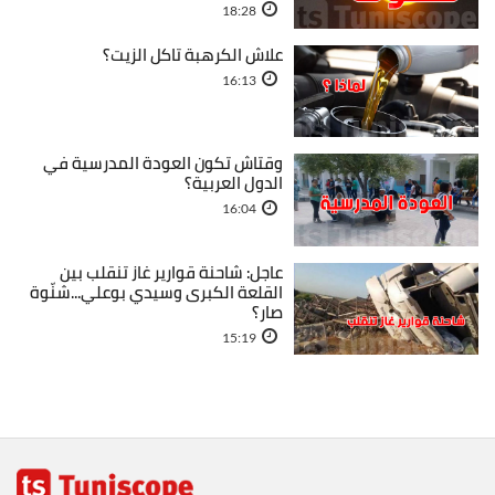
18:28
علاش الكرهبة تاكل الزيت؟
16:13
وقتاش تكون العودة المدرسية في
الدول العربية؟
16:04
عاجل: شاحنة قوارير غاز تنقلب بين
القلعة الكبرى وسيدي بوعلي...شنّوة
صار؟
15:19