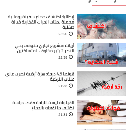
إيطاليا: اكتشاف حطام سفينة رومانية
محملة بمئات الجرات الفخارية قبالة
صقلية
23:20
أريانة :مشروع تجاري متوقف بحي
النصر 2 يثير مخاوف المتساكنين...
22:38
قوتها 4.5 درجة: هزة أرضية تضرب غازي
عنتاب التركية
21:38
القيلولة ليست للراحة فقط.. دراسة
تكشف ما تفعله بالدماغ
21:31