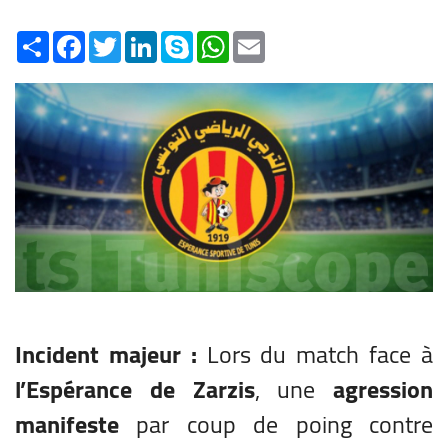
Share
Facebook
Twitter
LinkedIn
Skype
WhatsApp
Email
Incident majeur :
Lors du match face à
l’Espérance de Zarzis
, une
agression
manifeste
par coup de poing contre