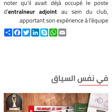
noter qu’il avait déjà occupé le poste
d’
entraîneur adjoint
au sein du club,
apportant son expérience à l’équipe.
Share
Facebook
Twitter
LinkedIn
Skype
WhatsApp
Email
في نفس السياق