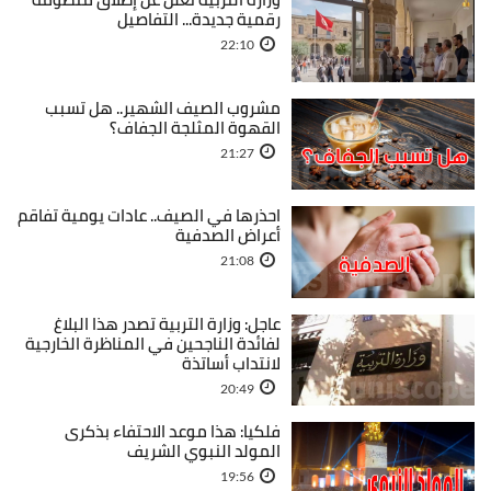
رقمية جديدة... التفاصيل
22:10
مشروب الصيف الشهير.. هل تسبب
القهوة المثلجة الجفاف؟
21:27
احذرها في الصيف.. عادات يومية تفاقم
أعراض الصدفية
21:08
عاجل: وزارة التربية تصدر هذا البلاغ
لفائدة الناجحين في المناظرة الخارجية
لانتداب أساتذة
20:49
فلكيا: هذا موعد الاحتفاء بذكرى
المولد النبوي الشريف
19:56