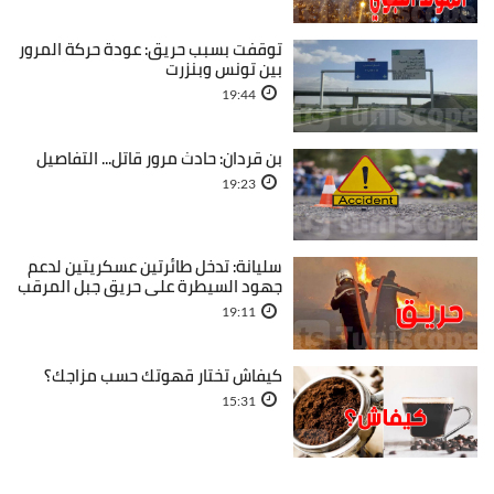
توقفت بسبب حريق: عودة حركة المرور
بين تونس وبنزرت
19:44
بن قردان: حادث مرور قاتل... التفاصيل
19:23
سليانة: تدخل طائرتين عسكريتين لدعم
جهود السيطرة على حريق جبل المرقب
19:11
كيفاش تختار قهوتك حسب مزاجك؟
15:31