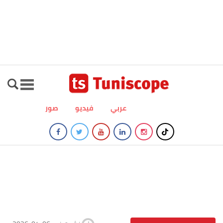
عربي
فيديو
صور