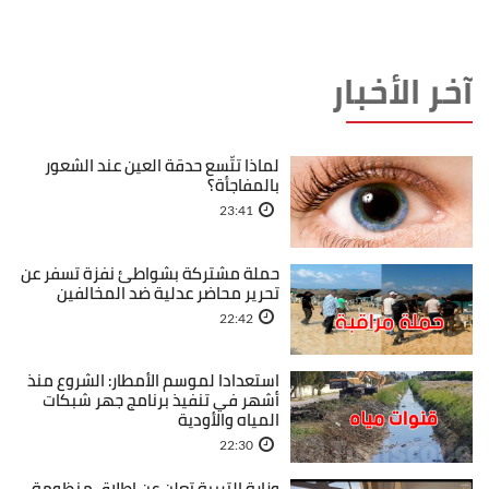
آخر الأخبار
لماذا تتّسع حدقة العين عند الشعور
بالمفاجأة؟
23:41
حملة مشتركة بشواطئ نفزة تسفر عن
تحرير محاضر عدلية ضد المخالفين
22:42
استعدادا لموسم الأمطار: الشروع منذ
أشهر في تنفيذ برنامج جهر شبكات
المياه والأودية
22:30
وزارة التربية تعلن عن إطلاق منظومة