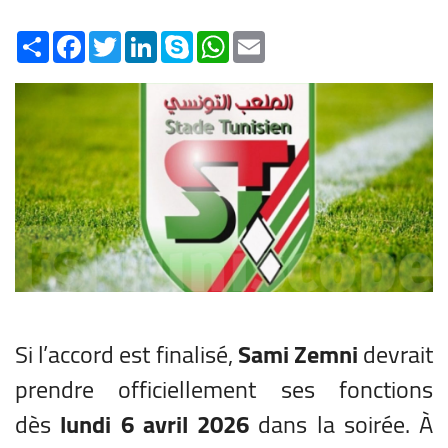
Share
Facebook
Twitter
LinkedIn
Skype
WhatsApp
Email
Si l’accord est finalisé,
Sami Zemni
devrait
prendre officiellement ses fonctions
dès
lundi 6 avril 2026
dans la soirée. À