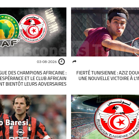
03-08-2026
GUE DES CHAMPIONS AFRICAINE :
FIERTÉ TUNISIENNE : AZIZ DO
’ESPÉRANCE ET LE CLUB AFRICAIN
UNE NOUVELLE VICTOIRE À L’
NT BIENTÔT LEURS ADVERSAIRES