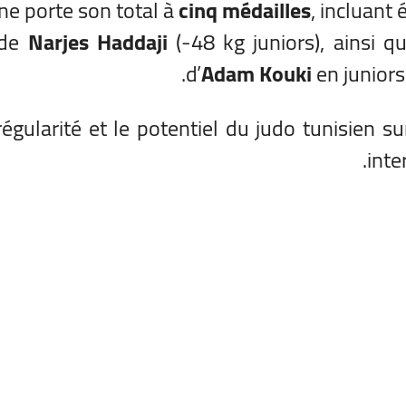
nne porte son total à
cinq médailles
, incluant
 de
Narjes Haddaji
(-48 kg juniors), ainsi qu
d’
Adam Kouki
en juniors
gularité et le potentiel du judo tunisien su
inte