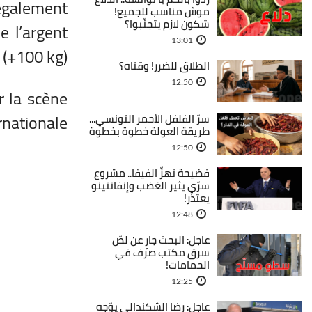
 également
موش مناسب للجميع!
شكون لازم يتجنّبوا؟
e l’argent
13:01
 (+100 kg).
الطلاق للضرر! وقتاه؟
12:50
r la scène
rnationale.
سرّ الفلفل الأحمر التونسي...
طريقة العولة خطوة بخطوة
12:50
فضيحة تهزّ الفيفا.. مشروع
سرّي يثير الغضب وإنفانتينو
يعتذر!
12:48
عاجل: البحث جارٍ عن لصّ
سرق مكتب صرف في
الحمامات!
12:25
عاجل: رضا الشكندالي يوّجه