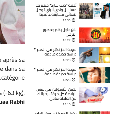
أغنية ''ذيب شارد'' جينيريك
مسلسل وادي الباي توصل
لنهائي مسابقة عالمية!
13:33
بلاغ عاجل يهّم جمهور
الترجي
13:29
موجة الحرّ تكبّر في العمر ؟
دراسة جديدة صادمة!
e après sa
13:23
ce dans sa
موجة الحرّ تكبّر في العمر ؟
دراسة جديدة صادمة!
catégorie.
13:23
تحقن الأنسولين في نفس
s (-63 kg),
البلاصة كل مرة؟.. رد بالك
من الغلطة هاذي
uaa Rabhi
13:10
ردّوا بالكم يا توانسة.. الدلاع