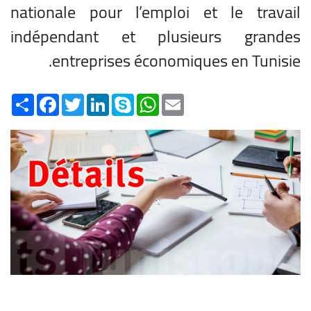
nationale pour l’emploi et le travail
indépendant et plusieurs grandes
entreprises économiques en Tunisie.
Share
Facebook
Twitter
LinkedIn
Skype
WhatsApp
Email