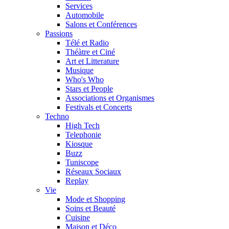
Services
Automobile
Salons et Conférences
Passions
Télé et Radio
Théàtre et Ciné
Art et Litterature
Musique
Who's Who
Stars et People
Associations et Organismes
Festivals et Concerts
Techno
High Tech
Telephonie
Kiosque
Buzz
Tuniscope
Réseaux Sociaux
Replay
Vie
Mode et Shopping
Soins et Beauté
Cuisine
Maison et Déco