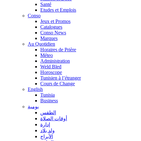
Santé
Etudes et Emplois
Conso
Jeux et Promos
Catalogues
Conso News
Marques
Au Quotidien
Horaires de Prière
Méteo
Administration
Weld Bled
Horoscope
Tunisien à l’étranger
Cours de Change
English
Tunisia
Business
يومية
الطقس
أوقات الصلاة
إدارة
ولد بلاد
الأبراج