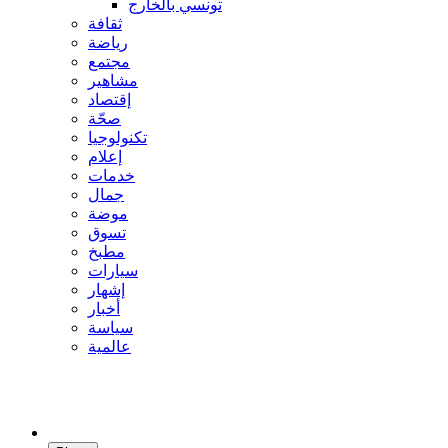
تونسي بالخارج
ثقافة
رياضة
مجتمع
مشاهير
إقتصاد
صحّة
تكنولوجيا
إعلام
خدمات
جمال
موضة
تسوق
مطبخ
سيارات
إشهار
أخبار
سياسة
عالمية