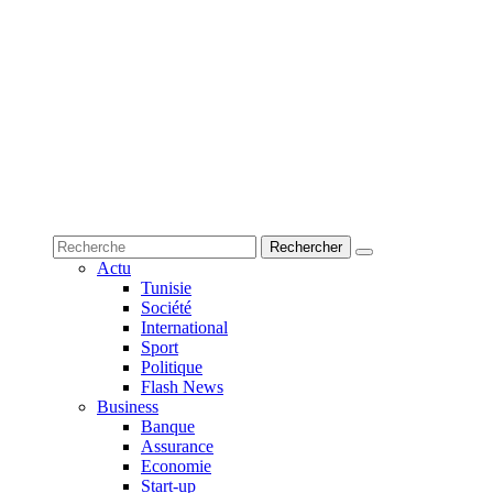
Actu
Tunisie
Société
International
Sport
Politique
Flash News
Business
Banque
Assurance
Economie
Start-up