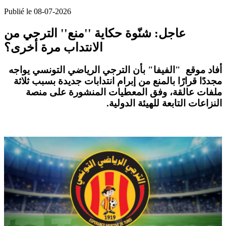
Publié le 08-07-2026
عاجل: شنّوة حكاية ''منع'' الترجي من
الانتداب مرة أخرى؟
أفاد موقع
"الفيفا"
بأن
الترجي الرياضي التونسي
يواجه
مجددًا قرارًا بالمنع من
إبرام انتدابات جديدة
بسبب ثلاثة
ملفات عالقة، وفق المعطيات المنشورة على منصة
النزاعات التابعة للهيئة الدولية.