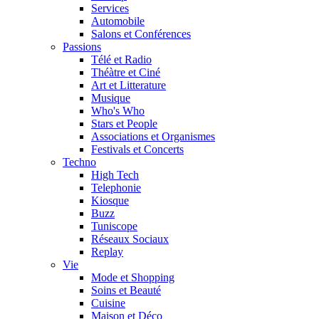
Services
Automobile
Salons et Conférences
Passions
Télé et Radio
Théàtre et Ciné
Art et Litterature
Musique
Who's Who
Stars et People
Associations et Organismes
Festivals et Concerts
Techno
High Tech
Telephonie
Kiosque
Buzz
Tuniscope
Réseaux Sociaux
Replay
Vie
Mode et Shopping
Soins et Beauté
Cuisine
Maison et Déco