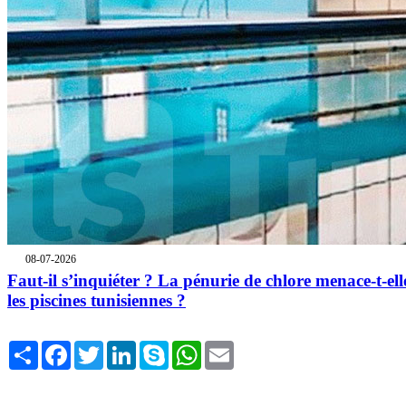
08-07-2026
Faut-il s’inquiéter ? La pénurie de chlore menace-t-ell
les piscines tunisiennes ?
Share
Facebook
Twitter
LinkedIn
Skype
WhatsApp
Email