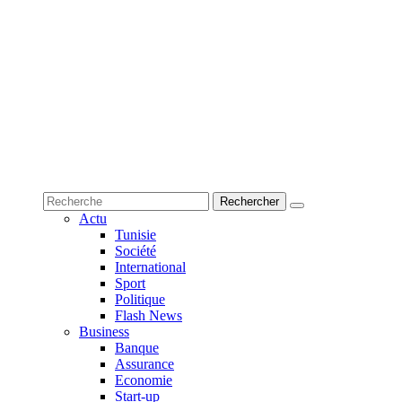
Actu
Tunisie
Société
International
Sport
Politique
Flash News
Business
Banque
Assurance
Economie
Start-up