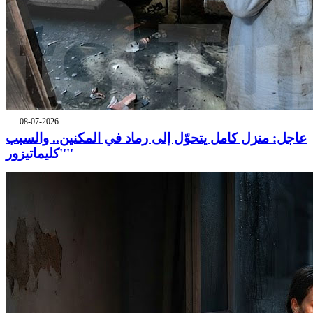
08-07-2026
عاجل: منزل كامل يتحوّل إلى رماد في المكنين.. والسبب
''كليماتيزور''