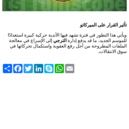
تأثير القرار على الميركاتو
ويأتي هذا التطور في فترة تشهد فيها الأندية حركية كبيرة استعدادًا
للموسم الجديد، ما قد يدفع إدارة
الترجي
إلى الإسراع في معالجة
الملفات المطروحة من أجل رفع العقوبة واستكمال تحركاتها في
سوق الانتقالات.
Share
Facebook
Twitter
LinkedIn
Skype
WhatsApp
Email