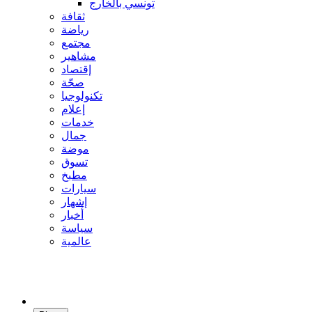
تونسي بالخارج
ثقافة
رياضة
مجتمع
مشاهير
إقتصاد
صحّة
تكنولوجيا
إعلام
خدمات
جمال
موضة
تسوق
مطبخ
سيارات
إشهار
أخبار
سياسة
عالمية