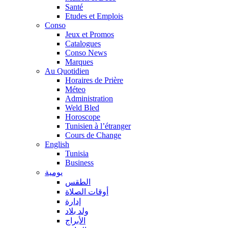
Santé
Etudes et Emplois
Conso
Jeux et Promos
Catalogues
Conso News
Marques
Au Quotidien
Horaires de Prière
Méteo
Administration
Weld Bled
Horoscope
Tunisien à l’étranger
Cours de Change
English
Tunisia
Business
يومية
الطقس
أوقات الصلاة
إدارة
ولد بلاد
الأبراج