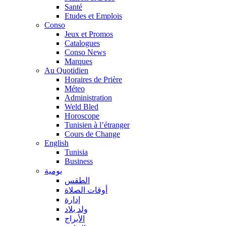
Santé
Etudes et Emplois
Conso
Jeux et Promos
Catalogues
Conso News
Marques
Au Quotidien
Horaires de Prière
Méteo
Administration
Weld Bled
Horoscope
Tunisien à l’étranger
Cours de Change
English
Tunisia
Business
يومية
الطقس
أوقات الصلاة
إدارة
ولد بلاد
الأبراج