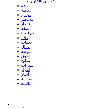
تونسي بالخارج
ثقافة
رياضة
مجتمع
مشاهير
إقتصاد
صحّة
تكنولوجيا
إعلام
خدمات
جمال
موضة
تسوق
مطبخ
سيارات
إشهار
أخبار
سياسة
عالمية