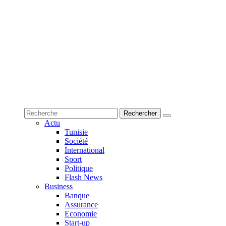
Actu
Tunisie
Société
International
Sport
Politique
Flash News
Business
Banque
Assurance
Economie
Start-up