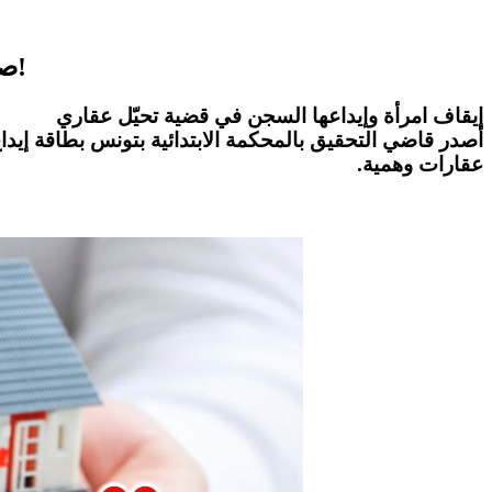
صادم : استولت على 700 مليون ...إمراة تترأس شبكة تحيّل عقاري في العاصمة وهذه التفاصيل!
إيقاف امرأة وإيداعها السجن في قضية تحيّل عقاري
أصدر قاضي التحقيق بالمحكمة الابتدائية بتونس بطاقة إيد
عقارات وهمية.