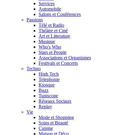
Services
Automobile
Salons et Conférences
Passions
Télé et Radio
Théàtre et Ciné
Art et Litterature
Musique
Who's Who
Stars et People
Associations et Organismes
Festivals et Concerts
Techno
High Tech
Telephonie
Kiosque
Buzz
Tuniscope
Réseaux Sociaux
Replay
Vie
Mode et Shopping
Soins et Beauté
Cuisine
Maison et Déco