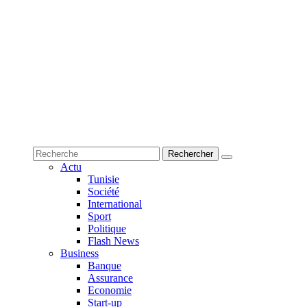
Actu
Tunisie
Société
International
Sport
Politique
Flash News
Business
Banque
Assurance
Economie
Start-up