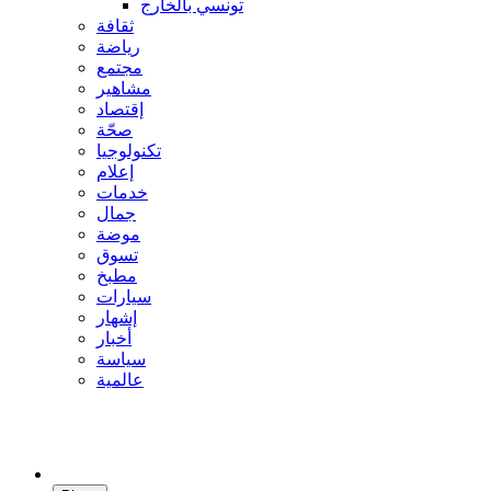
تونسي بالخارج
ثقافة
رياضة
مجتمع
مشاهير
إقتصاد
صحّة
تكنولوجيا
إعلام
خدمات
جمال
موضة
تسوق
مطبخ
سيارات
إشهار
أخبار
سياسة
عالمية