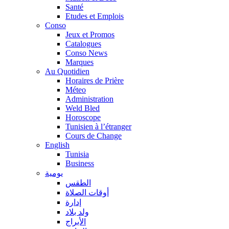
Santé
Etudes et Emplois
Conso
Jeux et Promos
Catalogues
Conso News
Marques
Au Quotidien
Horaires de Prière
Méteo
Administration
Weld Bled
Horoscope
Tunisien à l’étranger
Cours de Change
English
Tunisia
Business
يومية
الطقس
أوقات الصلاة
إدارة
ولد بلاد
الأبراج