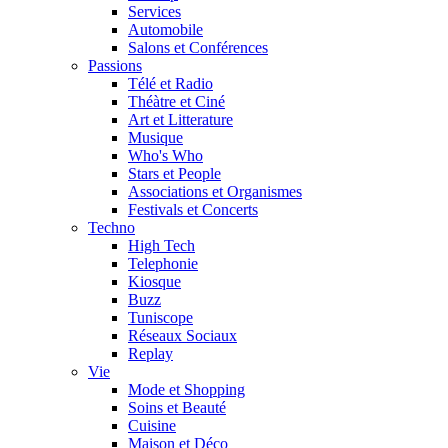
Services
Automobile
Salons et Conférences
Passions
Télé et Radio
Théàtre et Ciné
Art et Litterature
Musique
Who's Who
Stars et People
Associations et Organismes
Festivals et Concerts
Techno
High Tech
Telephonie
Kiosque
Buzz
Tuniscope
Réseaux Sociaux
Replay
Vie
Mode et Shopping
Soins et Beauté
Cuisine
Maison et Déco