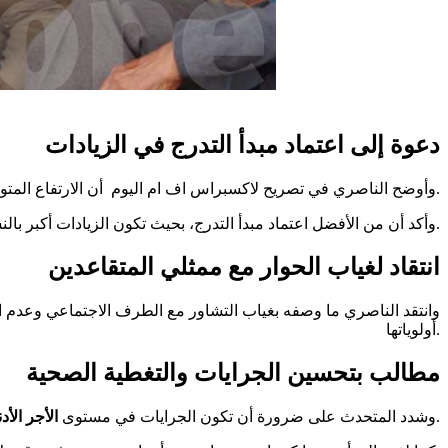
دعوة إلى اعتماد مبدأ التدرج في الزيادات
وأوضح الناصري في تصريح لاكسبراس اف ام اليوم أن الارتفاع المتواصل للأسعار أثّر بشكل مباشر على القدرة الشرائية للمتقاعدين، مشيرا إلى أن اعتماد زيادة موحدة لا يراعي الفوارق بين الجرايات.
وأكد أن من الأفضل اعتماد مبدأ التدرج، بحيث تكون الزيادات أكبر بالنسبة لأصحاب الجرايات الضعيفة، بما يساهم في تقليص الفوارق وتحسين أوضاع الفئات الأكثر هشاشة.
انتقاد لغياب الحوار مع ممثلي المتقاعدين
وانتقد الناصري ما وصفه بغياب التشاور مع الطرف الاجتماعي وعدم ال
أولوياتها.
مطالب بتحسين الجرايات والتغطية الصحية
، خاصة في ظل الصعوبات المعيشية التي تواجه العديد من المتقاعدين.
وشدد المتحدث على ضرورة أن تكون الجرايات في مستوى
الأجر الأ