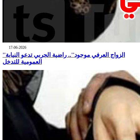
17-06-2026
''الزواج العرفي موجود''.. راضية الجربي تدعو النيابة
العمومية للتدخل