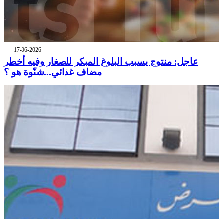
17-06-2026
عاجل: منتوج يسبب البلوغ المبكر للصغار وفيه أخطر
مضاف غذائي...شنّوة هو ؟