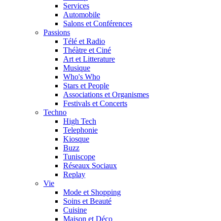
Services
Automobile
Salons et Conférences
Passions
Télé et Radio
Théàtre et Ciné
Art et Litterature
Musique
Who's Who
Stars et People
Associations et Organismes
Festivals et Concerts
Techno
High Tech
Telephonie
Kiosque
Buzz
Tuniscope
Réseaux Sociaux
Replay
Vie
Mode et Shopping
Soins et Beauté
Cuisine
Maison et Déco