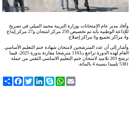
وأفاد مدير عام الامتحانات بوزارة التربية محمد الميلي في تصريح
للإذاعة الوطنية بأنه تم تخصيص 250 مركز امتحان و27 مركز إيداع
.
و4 مراكز تجميع و6 مراكز إصلاح
وأشار إلى أن عدد المترشحين لامتحان شهادة ختم التعليم الأساسي
العام لهذه الدورة تراجع بـ1163 مترشحا مقارنة بدورة 2025، فيما
ترشح 203 تلاميذ لامتحان ختم التعليم الاساسي التقني من جملة
.
5381 تلميذا بنسبة 4 بالمائة
Share
Facebook
Twitter
LinkedIn
Skype
WhatsApp
Email