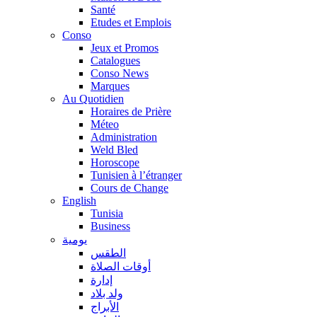
Santé
Etudes et Emplois
Conso
Jeux et Promos
Catalogues
Conso News
Marques
Au Quotidien
Horaires de Prière
Méteo
Administration
Weld Bled
Horoscope
Tunisien à l’étranger
Cours de Change
English
Tunisia
Business
يومية
الطقس
أوقات الصلاة
إدارة
ولد بلاد
الأبراج