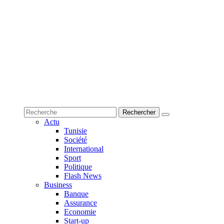
Actu
Tunisie
Société
International
Sport
Politique
Flash News
Business
Banque
Assurance
Economie
Start-up