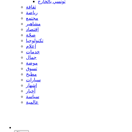
تونسي بالخارج
ثقافة
رياضة
مجتمع
مشاهير
إقتصاد
صحّة
تكنولوجيا
إعلام
خدمات
جمال
موضة
تسوق
مطبخ
سيارات
إشهار
أخبار
سياسة
عالمية