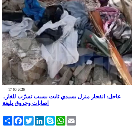
17-06-2026
عاجل: انفجار منزل بسيدي ثابت بسبب تسرّب للغاز..
إصابات وحروق بليغة
Share
Facebook
Twitter
LinkedIn
Skype
WhatsApp
Email