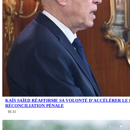
KAÏS SAÏED RÉAFFIRME SA VOLONTÉ D’ACCÉLÉRER LE
RÉCONCILIATION PÉNALE
01:11