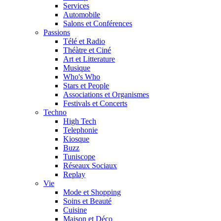
Services
Automobile
Salons et Conférences
Passions
Télé et Radio
Théàtre et Ciné
Art et Litterature
Musique
Who's Who
Stars et People
Associations et Organismes
Festivals et Concerts
Techno
High Tech
Telephonie
Kiosque
Buzz
Tuniscope
Réseaux Sociaux
Replay
Vie
Mode et Shopping
Soins et Beauté
Cuisine
Maison et Déco