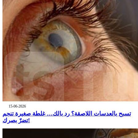
15-06-2026
تسبح بالعدسات اللاصقة؟ رد بالك… غلطة صغيرة تنجم
تضرّ بصرك!