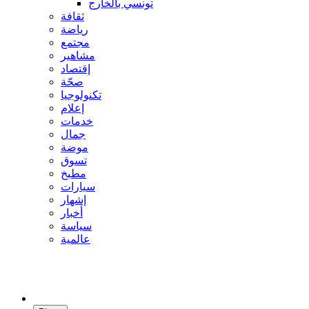
تونسي بالخارج
ثقافة
رياضة
مجتمع
مشاهير
إقتصاد
صحّة
تكنولوجيا
إعلام
خدمات
جمال
موضة
تسوق
مطبخ
سيارات
إشهار
أخبار
سياسة
عالمية