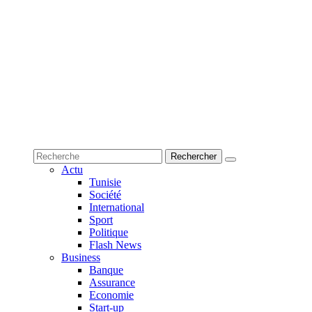
Actu
Tunisie
Société
International
Sport
Politique
Flash News
Business
Banque
Assurance
Economie
Start-up