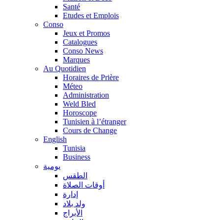
Santé
Etudes et Emplois
Conso
Jeux et Promos
Catalogues
Conso News
Marques
Au Quotidien
Horaires de Prière
Méteo
Administration
Weld Bled
Horoscope
Tunisien à l’étranger
Cours de Change
English
Tunisia
Business
يومية
الطقس
أوقات الصلاة
إدارة
ولد بلاد
الأبراج