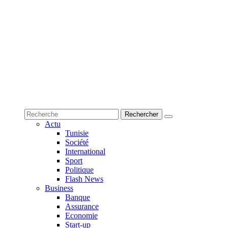
Actu
Tunisie
Société
International
Sport
Politique
Flash News
Business
Banque
Assurance
Economie
Start-up