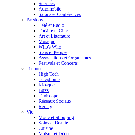
Services
Automobile
Salons et Conférences
Passions
Télé et Radio
Théàtre et Ciné
Art et Litterature
Musique
Who's Who
Stars et People
Associations et Organismes
Festivals et Concerts
Techno
High Tech
Telephonie
Kiosque
Buzz
Tuniscope
Réseaux Sociaux
Replay
Vie
Mode et Shopping
Soins et Beauté
Cuisine
Maison et Déco