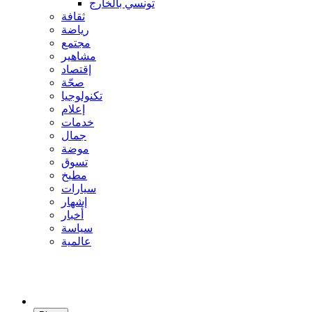
تونسي بالخارج
ثقافة
رياضة
مجتمع
مشاهير
إقتصاد
صحّة
تكنولوجيا
إعلام
خدمات
جمال
موضة
تسوق
مطبخ
سيارات
إشهار
أخبار
سياسة
عالمية