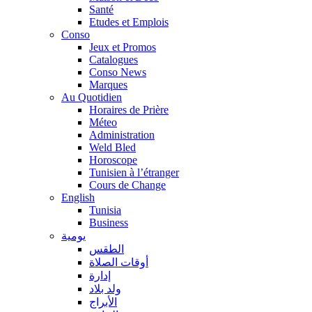
Santé
Etudes et Emplois
Conso
Jeux et Promos
Catalogues
Conso News
Marques
Au Quotidien
Horaires de Prière
Méteo
Administration
Weld Bled
Horoscope
Tunisien à l’étranger
Cours de Change
English
Tunisia
Business
يومية
الطقس
أوقات الصلاة
إدارة
ولد بلاد
الأبراج