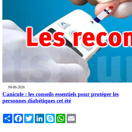
09-06-2026
Canicule : les conseils essentiels pour protéger les
personnes diabétiques cet été
Share
Facebook
Twitter
LinkedIn
Skype
WhatsApp
Email