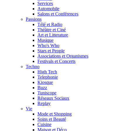
Services
Automobile
Salons et Conférences
Passions
Télé et Radio
Théàtre et Ciné
Art et Litterature
Musique
Who's Who
Stars et People
Associations et Organismes
Festivals et Concerts
Techno
High Tech
Telephonie
Kiosque
Buzz
Tuniscope
Réseaux Sociaux
Replay
Vie
Mode et Shopping
Soins et Beauté
Cuisine
Maison et Déco