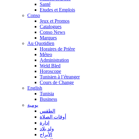
Santé
Etudes et Emplois
Conso
Jeux et Promos
Catalogues
Conso News
Marques
Au Quotidien
Horaires de Prière
Méteo
Administration
Weld Bled
Horoscope
Tunisien à l’étranger
Cours de Change
English
Tunisia
Business
يومية
الطقس
أوقات الصلاة
إدارة
ولد بلاد
الأبراج