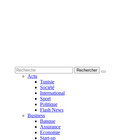
Actu
Tunisie
Société
International
Sport
Politique
Flash News
Business
Banque
Assurance
Economie
Start-up