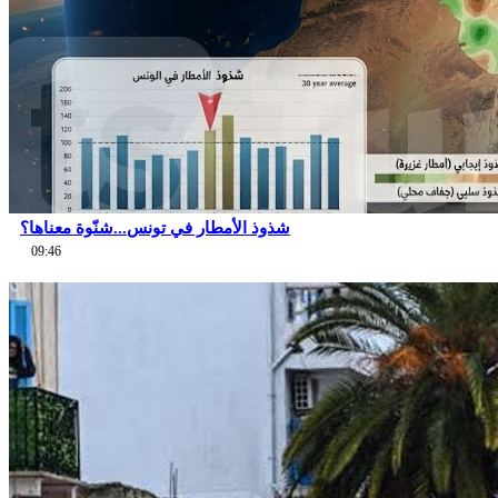
شذوذ الأمطار في تونس...شنّوة معناها؟
09:46