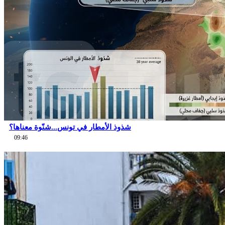
شذوذ الأمطار في تونس...شنّوة معناها؟
09:46