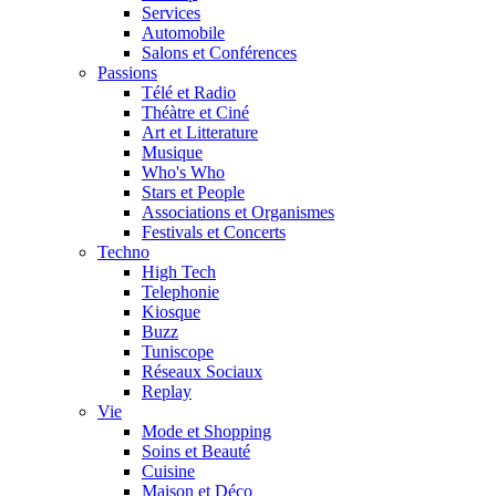
Services
Automobile
Salons et Conférences
Passions
Télé et Radio
Théàtre et Ciné
Art et Litterature
Musique
Who's Who
Stars et People
Associations et Organismes
Festivals et Concerts
Techno
High Tech
Telephonie
Kiosque
Buzz
Tuniscope
Réseaux Sociaux
Replay
Vie
Mode et Shopping
Soins et Beauté
Cuisine
Maison et Déco