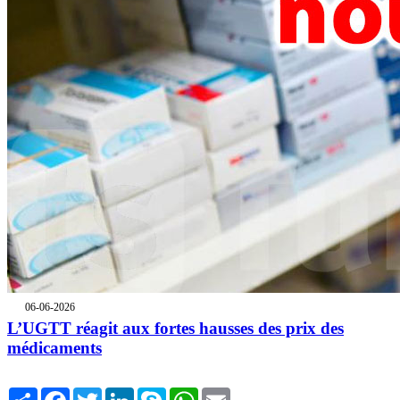
06-06-2026
L’UGTT réagit aux fortes hausses des prix des
médicaments
Share
Facebook
Twitter
LinkedIn
Skype
WhatsApp
Email