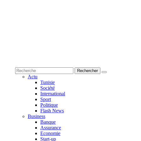
Actu
Tunisie
Société
International
Sport
Politique
Flash News
Business
Banque
Assurance
Economie
Start-up