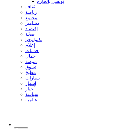
تونسي بالخارج
ثقافة
رياضة
مجتمع
مشاهير
إقتصاد
صحّة
تكنولوجيا
إعلام
خدمات
جمال
موضة
تسوق
مطبخ
سيارات
إشهار
أخبار
سياسة
عالمية