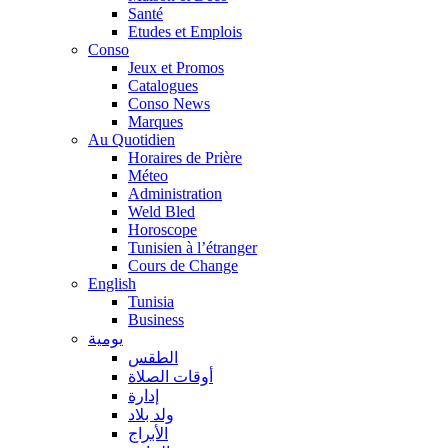
Santé
Etudes et Emplois
Conso
Jeux et Promos
Catalogues
Conso News
Marques
Au Quotidien
Horaires de Prière
Méteo
Administration
Weld Bled
Horoscope
Tunisien à l’étranger
Cours de Change
English
Tunisia
Business
يومية
الطقس
أوقات الصلاة
إدارة
ولد بلاد
الأبراج