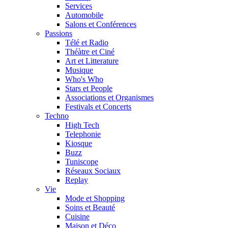
Services
Automobile
Salons et Conférences
Passions
Télé et Radio
Théàtre et Ciné
Art et Litterature
Musique
Who's Who
Stars et People
Associations et Organismes
Festivals et Concerts
Techno
High Tech
Telephonie
Kiosque
Buzz
Tuniscope
Réseaux Sociaux
Replay
Vie
Mode et Shopping
Soins et Beauté
Cuisine
Maison et Déco