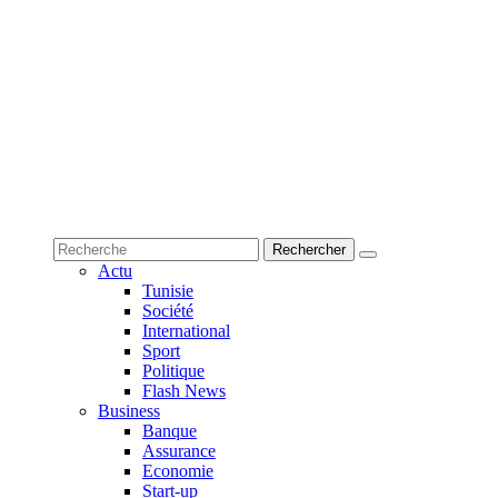
Actu
Tunisie
Société
International
Sport
Politique
Flash News
Business
Banque
Assurance
Economie
Start-up