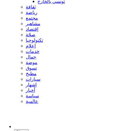
تونسي بالخارج
ثقافة
رياضة
مجتمع
مشاهير
إقتصاد
صحّة
تكنولوجيا
إعلام
خدمات
جمال
موضة
تسوق
مطبخ
سيارات
إشهار
أخبار
سياسة
عالمية