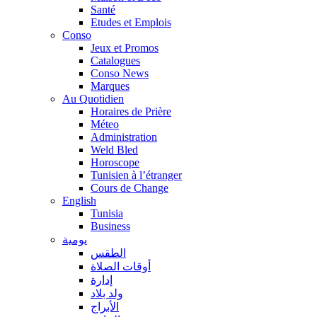
Santé
Etudes et Emplois
Conso
Jeux et Promos
Catalogues
Conso News
Marques
Au Quotidien
Horaires de Prière
Méteo
Administration
Weld Bled
Horoscope
Tunisien à l’étranger
Cours de Change
English
Tunisia
Business
يومية
الطقس
أوقات الصلاة
إدارة
ولد بلاد
الأبراج