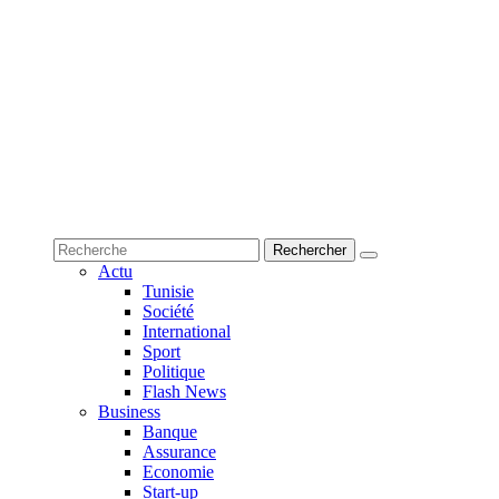
Actu
Tunisie
Société
International
Sport
Politique
Flash News
Business
Banque
Assurance
Economie
Start-up