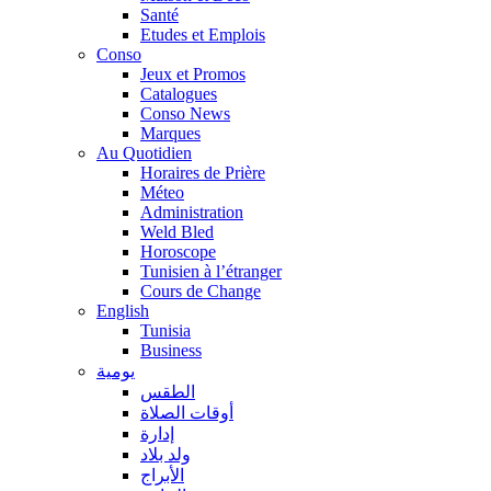
Santé
Etudes et Emplois
Conso
Jeux et Promos
Catalogues
Conso News
Marques
Au Quotidien
Horaires de Prière
Méteo
Administration
Weld Bled
Horoscope
Tunisien à l’étranger
Cours de Change
English
Tunisia
Business
يومية
الطقس
أوقات الصلاة
إدارة
ولد بلاد
الأبراج