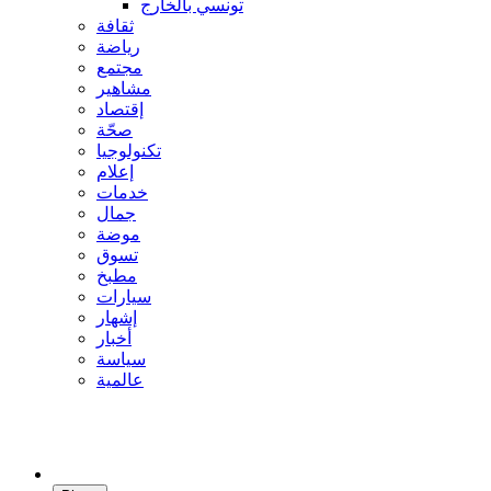
تونسي بالخارج
ثقافة
رياضة
مجتمع
مشاهير
إقتصاد
صحّة
تكنولوجيا
إعلام
خدمات
جمال
موضة
تسوق
مطبخ
سيارات
إشهار
أخبار
سياسة
عالمية