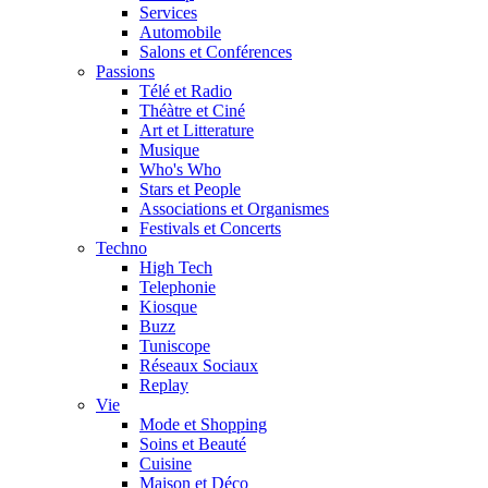
Services
Automobile
Salons et Conférences
Passions
Télé et Radio
Théàtre et Ciné
Art et Litterature
Musique
Who's Who
Stars et People
Associations et Organismes
Festivals et Concerts
Techno
High Tech
Telephonie
Kiosque
Buzz
Tuniscope
Réseaux Sociaux
Replay
Vie
Mode et Shopping
Soins et Beauté
Cuisine
Maison et Déco