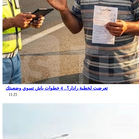
تعرضت لخطية رادار؟.. 4 خطوات باش تسوي وضعيتك
11:25