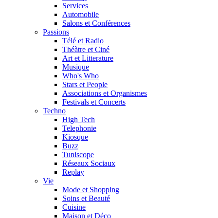
Services
Automobile
Salons et Conférences
Passions
Télé et Radio
Théàtre et Ciné
Art et Litterature
Musique
Who's Who
Stars et People
Associations et Organismes
Festivals et Concerts
Techno
High Tech
Telephonie
Kiosque
Buzz
Tuniscope
Réseaux Sociaux
Replay
Vie
Mode et Shopping
Soins et Beauté
Cuisine
Maison et Déco