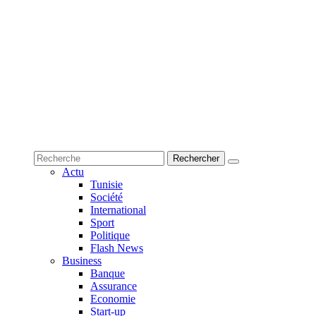
Actu
Tunisie
Société
International
Sport
Politique
Flash News
Business
Banque
Assurance
Economie
Start-up