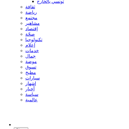
تونسي بالخارج
ثقافة
رياضة
مجتمع
مشاهير
إقتصاد
صحّة
تكنولوجيا
إعلام
خدمات
جمال
موضة
تسوق
مطبخ
سيارات
إشهار
أخبار
سياسة
عالمية