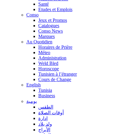
Santé
Etudes et Emplois
Conso
Jeux et Promos
Catalogues
Conso News
Marques
Au Quotidien
Horaires de Prière
Méteo
Administration
Weld Bled
Horoscope
Tunisien à l’étranger
Cours de Change
English
Tunisia
Business
يومية
الطقس
أوقات الصلاة
إدارة
ولد بلاد
الأبراج