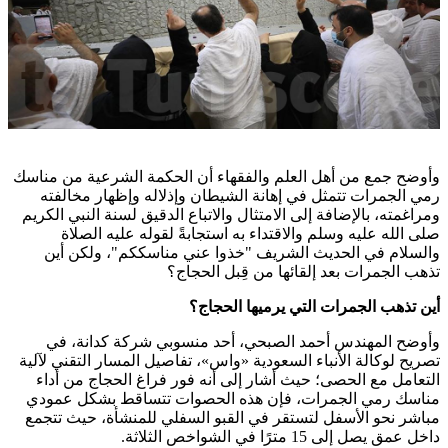
وأوضح جمع من أهل العلم والفقهاء أن الحكمة الشرعية من مناسك
رمي الجمرات تتمثل في إهانة الشيطان وإذلاله وإظهار مخالفته
ومراغمته، بالإضافة إلى الامتثال والاتباع الدقيق لسنة النبي الكريم
صلى الله عليه وسلم والاقتداء به استجابةً لقوله عليه الصلاة
والسلام في الحديث الشريف "خذوا عني مناسككم"، ولكن أين
تذهب الجمرات بعد إلقائها من قِبل الحجاج؟
أين تذهب الجمرات التي يرميها الحجاج؟
وأوضح المهندس أحمد الصبحي، أحد منسوبي شركة كدانة، في
تصريح لوكالة الأنباء السعودية «واس»، تفاصيل المسار التقني لآلية
التعامل مع الحصى؛ حيث أشار إلى أنه فور فراغ الحجاج من أداء
مناسك رمي الجمرات، فإن هذه الحصوات تتساقط بشكل عمودي
مباشر نحو الأسفل لتستقر في القبو السفلي للمنشأة، حيث تتجمع
داخل عمق يصل إلى 15 مترًا في الشواخص الثلاثة
.