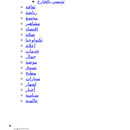
تونسي بالخارج
ثقافة
رياضة
مجتمع
مشاهير
إقتصاد
صحّة
تكنولوجيا
إعلام
خدمات
جمال
موضة
تسوق
مطبخ
سيارات
إشهار
أخبار
سياسة
عالمية