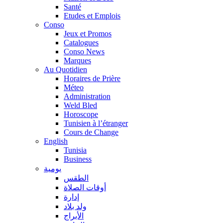
Santé
Etudes et Emplois
Conso
Jeux et Promos
Catalogues
Conso News
Marques
Au Quotidien
Horaires de Prière
Méteo
Administration
Weld Bled
Horoscope
Tunisien à l’étranger
Cours de Change
English
Tunisia
Business
يومية
الطقس
أوقات الصلاة
إدارة
ولد بلاد
الأبراج