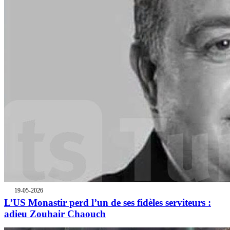
19-05-2026
L’US Monastir perd l’un de ses fidèles serviteurs :
adieu Zouhair Chaouch