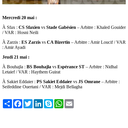
Mercredi 20 mai :
À Sfax :
CS Sfaxien
vs
Stade Gabésien
– Arbitre : Khaled Gouider
/ VAR : Hosni Neili
À Zarzis :
ES Zarzis
vs
CA Bizertin
– Arbitre : Amir Loucif / VAR
: Amir Ayadi
Jeudi 21 mai :
À Bouhajla :
BS Bouhajla
vs
Espérance ST
– Arbitre : Nidhal
Letaief / VAR : Haythem Guirat
À Sakiet Eddaier :
PS Sakiet Eddaier
vs
JS Omrane
– Arbitre :
Seifeddine Ouertani / VAR : Mejdi Bellagha
Share
Facebook
Twitter
LinkedIn
Skype
WhatsApp
Email