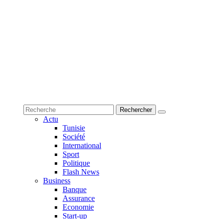
Actu
Tunisie
Société
International
Sport
Politique
Flash News
Business
Banque
Assurance
Economie
Start-up