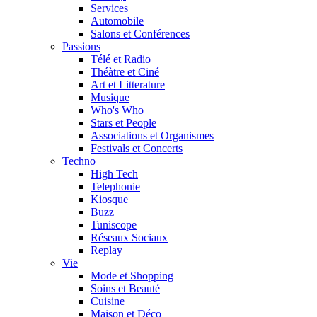
Services
Automobile
Salons et Conférences
Passions
Télé et Radio
Théàtre et Ciné
Art et Litterature
Musique
Who's Who
Stars et People
Associations et Organismes
Festivals et Concerts
Techno
High Tech
Telephonie
Kiosque
Buzz
Tuniscope
Réseaux Sociaux
Replay
Vie
Mode et Shopping
Soins et Beauté
Cuisine
Maison et Déco