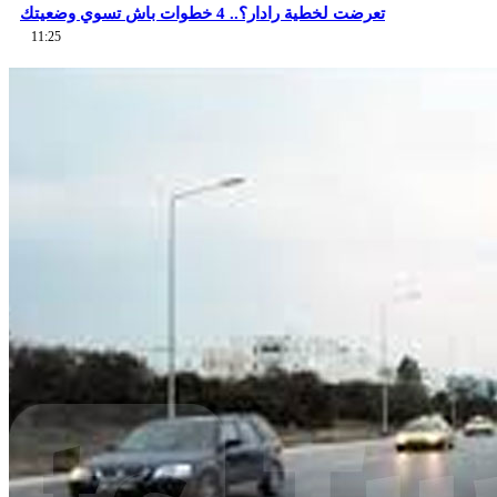
تعرضت لخطية رادار؟.. 4 خطوات باش تسوي وضعيتك
11:25