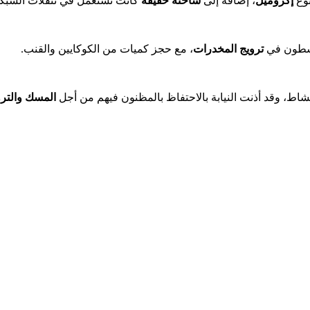
وع
إكزوميل
، إضافة إلى
شاحنة خفيفة
كانت تُستعمل في تنقلات الشبكة
طون في
ترويج المخدرات
، مع حجز كميات من الكوكايين والقنب.
شاط، وقد أذنت النيابة بالاحتفاظ بالمظنون فيهم من أجل
المسك والترو