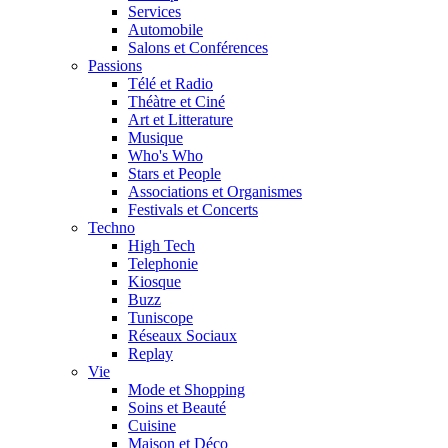
Services
Automobile
Salons et Conférences
Passions
Télé et Radio
Théàtre et Ciné
Art et Litterature
Musique
Who's Who
Stars et People
Associations et Organismes
Festivals et Concerts
Techno
High Tech
Telephonie
Kiosque
Buzz
Tuniscope
Réseaux Sociaux
Replay
Vie
Mode et Shopping
Soins et Beauté
Cuisine
Maison et Déco