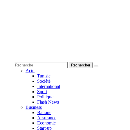
Actu
Tunisie
Société
International
Sport
Politique
Flash News
Business
Banque
Assurance
Economie
Start-up