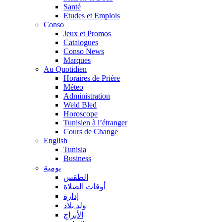
Santé
Etudes et Emplois
Conso
Jeux et Promos
Catalogues
Conso News
Marques
Au Quotidien
Horaires de Prière
Méteo
Administration
Weld Bled
Horoscope
Tunisien à l’étranger
Cours de Change
English
Tunisia
Business
يومية
الطقس
أوقات الصلاة
إدارة
ولد بلاد
الأبراج