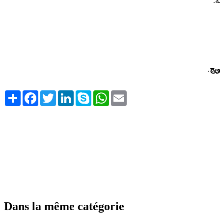
.
يج
.
Share
Facebook
Twitter
LinkedIn
Skype
WhatsApp
Email
Dans la même catégorie