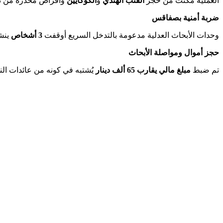
العملية مكنت من حجز
القنب الهندي
و
الكوكايين
وأقراص مخدرة من ن
ضربة أمنية بصفاقس
وحدات الأبحاث العدلية مدعومة بالتدخل السريع أوقفت
3 أشخاص
ينش
حجز أموال ومواصلة الأبحاث
تم ضبط
مبلغ مالي يقارب 65 ألف دينار
يُشتبه في كونه من عائدات الن