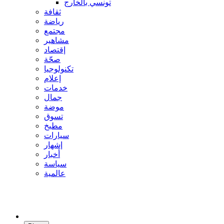
تونسي بالخارج
ثقافة
رياضة
مجتمع
مشاهير
إقتصاد
صحّة
تكنولوجيا
إعلام
خدمات
جمال
موضة
تسوق
مطبخ
سيارات
إشهار
أخبار
سياسة
عالمية