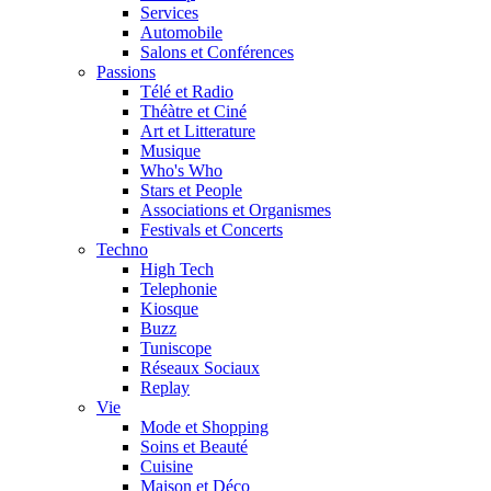
Services
Automobile
Salons et Conférences
Passions
Télé et Radio
Théàtre et Ciné
Art et Litterature
Musique
Who's Who
Stars et People
Associations et Organismes
Festivals et Concerts
Techno
High Tech
Telephonie
Kiosque
Buzz
Tuniscope
Réseaux Sociaux
Replay
Vie
Mode et Shopping
Soins et Beauté
Cuisine
Maison et Déco