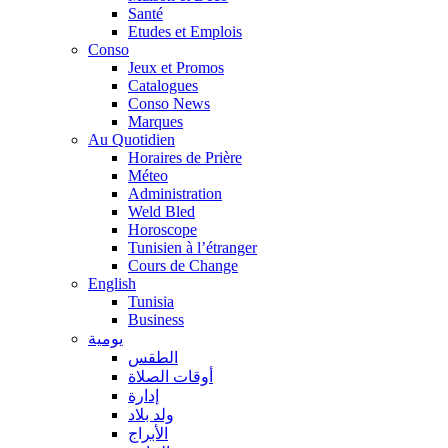
Santé
Etudes et Emplois
Conso
Jeux et Promos
Catalogues
Conso News
Marques
Au Quotidien
Horaires de Prière
Méteo
Administration
Weld Bled
Horoscope
Tunisien à l’étranger
Cours de Change
English
Tunisia
Business
يومية
الطقس
أوقات الصلاة
إدارة
ولد بلاد
الأبراج