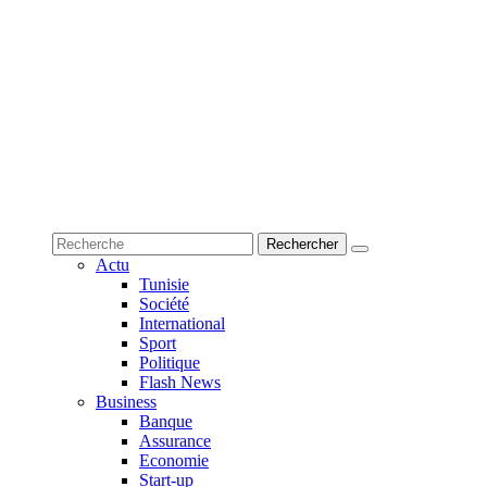
Actu
Tunisie
Société
International
Sport
Politique
Flash News
Business
Banque
Assurance
Economie
Start-up