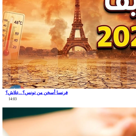
فرنسا أسخن من تونس؟...علاش؟
14:03