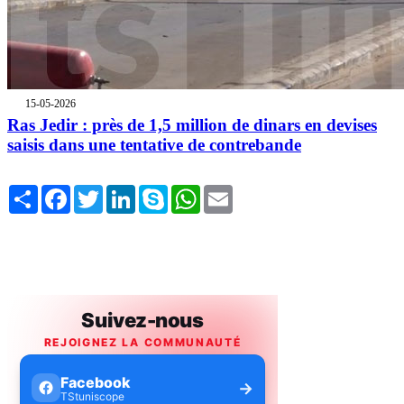
15-05-2026
Ras Jedir : près de 1,5 million de dinars en devises
saisis dans une tentative de contrebande
Share
Facebook
Twitter
LinkedIn
Skype
WhatsApp
Email