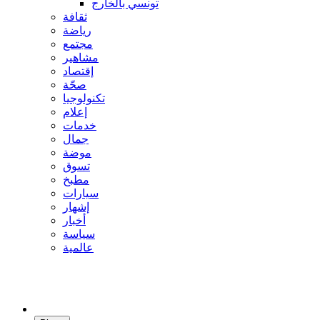
تونسي بالخارج
ثقافة
رياضة
مجتمع
مشاهير
إقتصاد
صحّة
تكنولوجيا
إعلام
خدمات
جمال
موضة
تسوق
مطبخ
سيارات
إشهار
أخبار
سياسة
عالمية