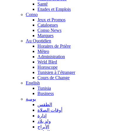
Santé
Etudes et Emplois
Conso
Jeux et Promos
Catalogues
Conso News
Marques
Au Quotidien
Horaires de Prière
Méteo
Administration
Weld Bled
Horoscope
Tunisien à l’étranger
Cours de Change
English
Tunisia
Business
يومية
الطقس
أوقات الصلاة
إدارة
ولد بلاد
الأبراج