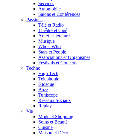
Services
Automobile
Salons et Conférences
Passions
Télé et Radio
Théàtre et Ciné
Art et Litterature
Musique
Who's Who
Stars et People
Associations et Organismes
Festivals et Concerts
Techno
High Tech
Telephonie
Kiosque
Buzz
Tuniscope
Réseaux Sociaux
Replay
Vie
Mode et Shopping
Soins et Beauté
Cuisine
Maison et Déco