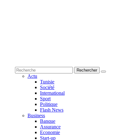
Actu
Tunisie
Société
International
Sport
Politique
Flash News
Business
Banque
Assurance
Economie
Start-up