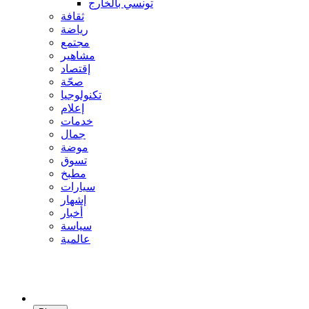
تونسي بالخارج
ثقافة
رياضة
مجتمع
مشاهير
إقتصاد
صحّة
تكنولوجيا
إعلام
خدمات
جمال
موضة
تسوق
مطبخ
سيارات
إشهار
أخبار
سياسة
عالمية