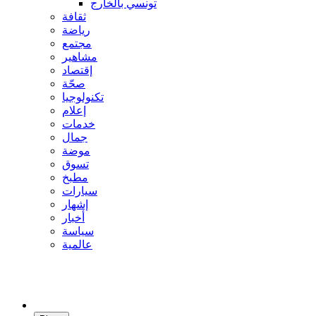
تونسي بالخارج
ثقافة
رياضة
مجتمع
مشاهير
إقتصاد
صحّة
تكنولوجيا
إعلام
خدمات
جمال
موضة
تسوق
مطبخ
سيارات
إشهار
أخبار
سياسة
عالمية