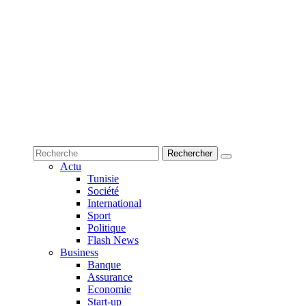
Actu
Tunisie
Société
International
Sport
Politique
Flash News
Business
Banque
Assurance
Economie
Start-up