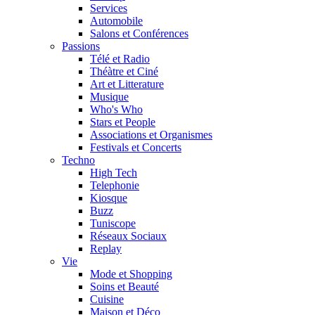
Services
Automobile
Salons et Conférences
Passions
Télé et Radio
Théàtre et Ciné
Art et Litterature
Musique
Who's Who
Stars et People
Associations et Organismes
Festivals et Concerts
Techno
High Tech
Telephonie
Kiosque
Buzz
Tuniscope
Réseaux Sociaux
Replay
Vie
Mode et Shopping
Soins et Beauté
Cuisine
Maison et Déco