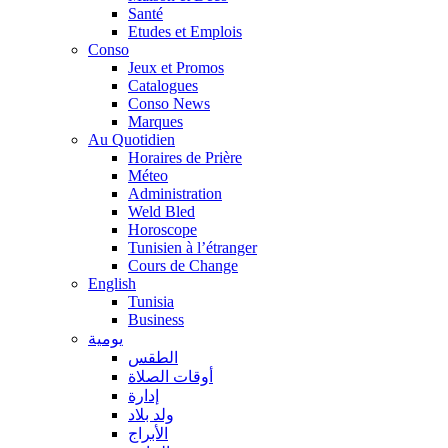
Santé
Etudes et Emplois
Conso
Jeux et Promos
Catalogues
Conso News
Marques
Au Quotidien
Horaires de Prière
Méteo
Administration
Weld Bled
Horoscope
Tunisien à l’étranger
Cours de Change
English
Tunisia
Business
يومية
الطقس
أوقات الصلاة
إدارة
ولد بلاد
الأبراج