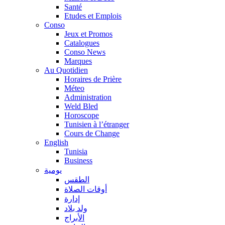
Santé
Etudes et Emplois
Conso
Jeux et Promos
Catalogues
Conso News
Marques
Au Quotidien
Horaires de Prière
Méteo
Administration
Weld Bled
Horoscope
Tunisien à l’étranger
Cours de Change
English
Tunisia
Business
يومية
الطقس
أوقات الصلاة
إدارة
ولد بلاد
الأبراج