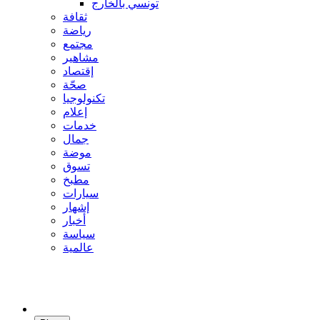
تونسي بالخارج
ثقافة
رياضة
مجتمع
مشاهير
إقتصاد
صحّة
تكنولوجيا
إعلام
خدمات
جمال
موضة
تسوق
مطبخ
سيارات
إشهار
أخبار
سياسة
عالمية