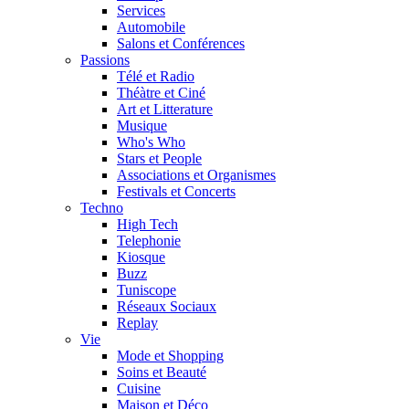
Services
Automobile
Salons et Conférences
Passions
Télé et Radio
Théàtre et Ciné
Art et Litterature
Musique
Who's Who
Stars et People
Associations et Organismes
Festivals et Concerts
Techno
High Tech
Telephonie
Kiosque
Buzz
Tuniscope
Réseaux Sociaux
Replay
Vie
Mode et Shopping
Soins et Beauté
Cuisine
Maison et Déco