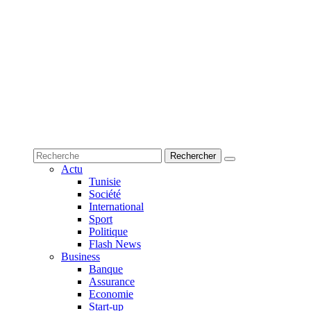
Actu
Tunisie
Société
International
Sport
Politique
Flash News
Business
Banque
Assurance
Economie
Start-up