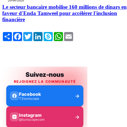
26-06-2026
Le secteur bancaire mobilise 160 millions de dinars en
faveur d'Enda Tamweel pour accélérer l'inclusion
financière
Share
Facebook
Twitter
LinkedIn
Skype
WhatsApp
Email