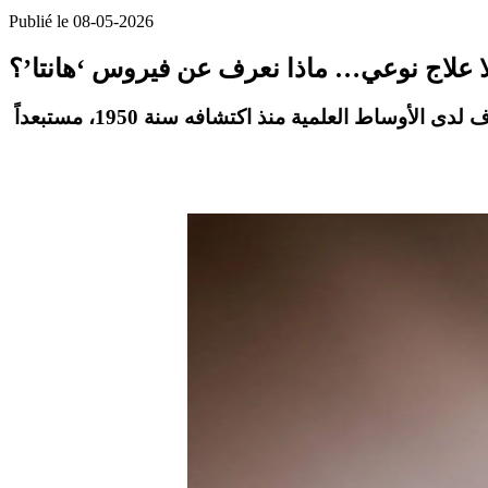
Publié le 08-05-2026
لا علاج نوعي… ماذا نعرف عن فيروس ‘هانتا’؟
أكد الأستاذ في علم الفيروسات، الدكتور محجوب العوني، أن فيروس “هانتا” ليس فيروساً جديداً، بل هو فيروس معروف لدى الأوساط العلمية منذ اكتشافه سنة 1950، مستبعداً