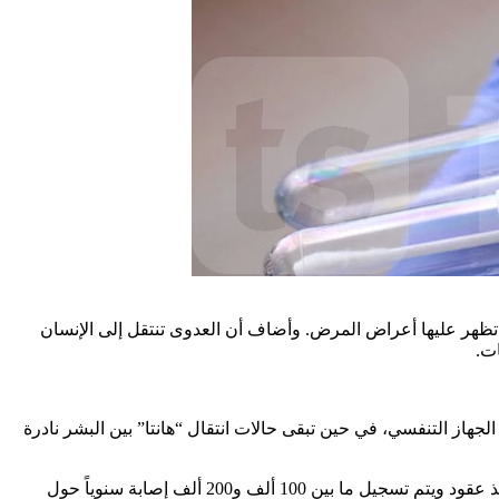
 تظهر عليها أعراض المرض. وأضاف أن العدوى تنتقل إلى الإنسان
ات.
هاز التنفسي، في حين تبقى حالات انتقال “هانتا” بين البشر نادرة
كما أشار إلى أن الحالات المسجلة حالياً تظل معزولة وتحت السيطرة، ولا تحمل طابع الانتشار الوبائي السريع، موضحاً أن الفيروس موجود منذ عقود ويتم تسجيل ما بين 100 ألف و200 ألف إصابة سنوياً حول