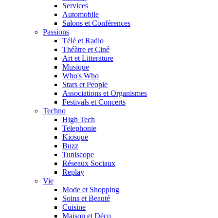
Services
Automobile
Salons et Conférences
Passions
Télé et Radio
Théàtre et Ciné
Art et Litterature
Musique
Who's Who
Stars et People
Associations et Organismes
Festivals et Concerts
Techno
High Tech
Telephonie
Kiosque
Buzz
Tuniscope
Réseaux Sociaux
Replay
Vie
Mode et Shopping
Soins et Beauté
Cuisine
Maison et Déco