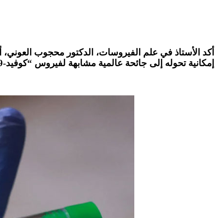
إمكانية تحوله إلى جائحة عالمية مشابهة لفيروس “كوفيد-19”، نظراً لاختلاف طرق العدوى والانتشار بين الفيروسين.