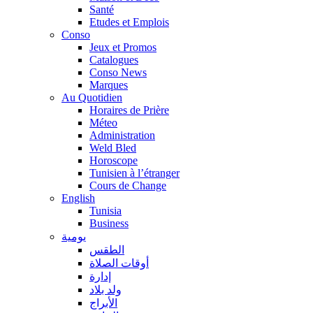
Santé
Etudes et Emplois
Conso
Jeux et Promos
Catalogues
Conso News
Marques
Au Quotidien
Horaires de Prière
Méteo
Administration
Weld Bled
Horoscope
Tunisien à l’étranger
Cours de Change
English
Tunisia
Business
يومية
الطقس
أوقات الصلاة
إدارة
ولد بلاد
الأبراج