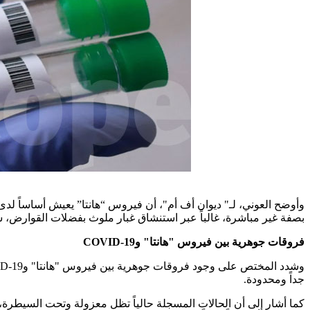
وأوضح العوني، لـ" ديوان أف أم"، أن فيروس “هانتا” يعيش أساساً لد
بصفة غير مباشرة، غالباً عبر استنشاق غبار ملوث بفضلات القوارض، سو
فروقات جوهرية بين فيروس "هانتا" و
COVID-19
وشدد المختص على وجود فروقات جوهرية بين فيروس "هانتا" و
D-19
جداً ومحدودة.