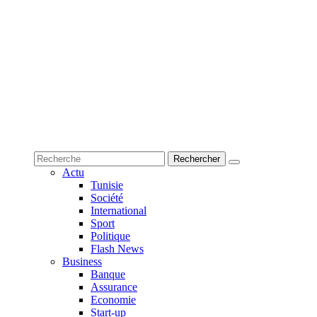
Actu
Tunisie
Société
International
Sport
Politique
Flash News
Business
Banque
Assurance
Economie
Start-up