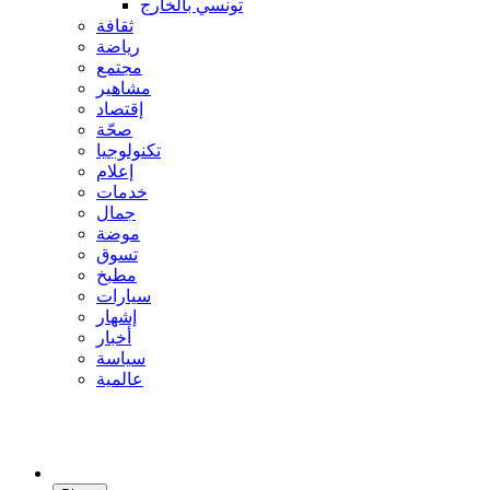
تونسي بالخارج
ثقافة
رياضة
مجتمع
مشاهير
إقتصاد
صحّة
تكنولوجيا
إعلام
خدمات
جمال
موضة
تسوق
مطبخ
سيارات
إشهار
أخبار
سياسة
عالمية