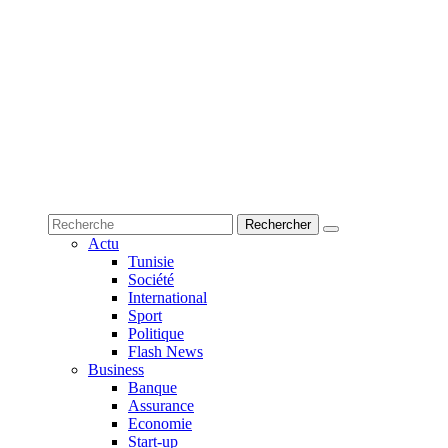
Actu
Tunisie
Société
International
Sport
Politique
Flash News
Business
Banque
Assurance
Economie
Start-up