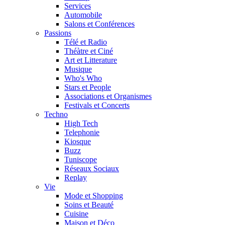
Services
Automobile
Salons et Conférences
Passions
Télé et Radio
Théàtre et Ciné
Art et Litterature
Musique
Who's Who
Stars et People
Associations et Organismes
Festivals et Concerts
Techno
High Tech
Telephonie
Kiosque
Buzz
Tuniscope
Réseaux Sociaux
Replay
Vie
Mode et Shopping
Soins et Beauté
Cuisine
Maison et Déco