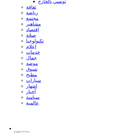
تونسي بالخارج
ثقافة
رياضة
مجتمع
مشاهير
إقتصاد
صحّة
تكنولوجيا
إعلام
خدمات
جمال
موضة
تسوق
مطبخ
سيارات
إشهار
أخبار
سياسة
عالمية