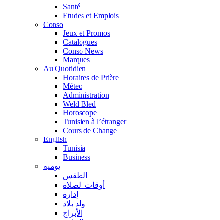
Santé
Etudes et Emplois
Conso
Jeux et Promos
Catalogues
Conso News
Marques
Au Quotidien
Horaires de Prière
Méteo
Administration
Weld Bled
Horoscope
Tunisien à l’étranger
Cours de Change
English
Tunisia
Business
يومية
الطقس
أوقات الصلاة
إدارة
ولد بلاد
الأبراج