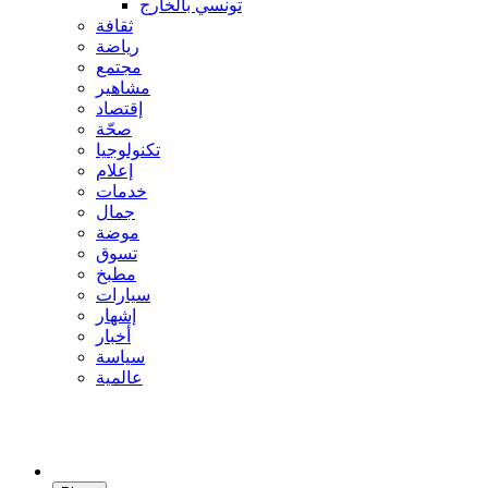
تونسي بالخارج
ثقافة
رياضة
مجتمع
مشاهير
إقتصاد
صحّة
تكنولوجيا
إعلام
خدمات
جمال
موضة
تسوق
مطبخ
سيارات
إشهار
أخبار
سياسة
عالمية