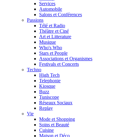
Services
Automobile
Salons et Conférences
Passions
Télé et Radio
Théàtre et Ciné
Art et Litterature
Musique
Who's Who
Stars et People
Associations et Organismes
Festivals et Concerts
Techno
High Tech
Telephonie
Kiosque
Buzz
Tuniscope
Réseaux Sociaux
Replay
Vie
Mode et Shopping
Soins et Beauté
Cuisine
Maison et Déco