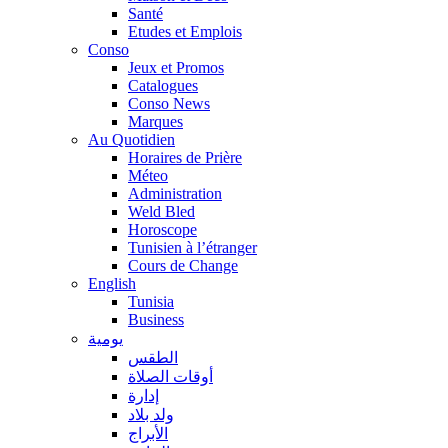
Santé
Etudes et Emplois
Conso
Jeux et Promos
Catalogues
Conso News
Marques
Au Quotidien
Horaires de Prière
Méteo
Administration
Weld Bled
Horoscope
Tunisien à l’étranger
Cours de Change
English
Tunisia
Business
يومية
الطقس
أوقات الصلاة
إدارة
ولد بلاد
الأبراج