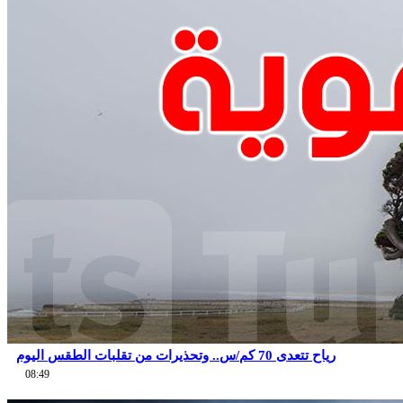
رياح تتعدى 70 كم/س.. وتحذيرات من تقلبات الطقس اليوم
08:49