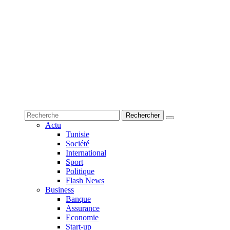
Actu
Tunisie
Société
International
Sport
Politique
Flash News
Business
Banque
Assurance
Economie
Start-up