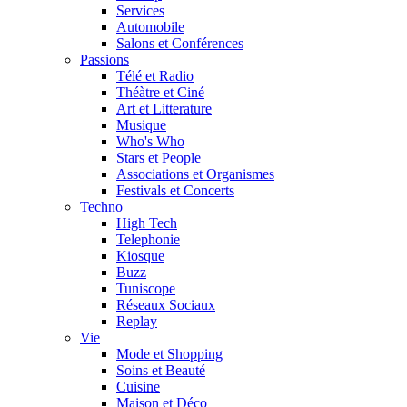
Services
Automobile
Salons et Conférences
Passions
Télé et Radio
Théàtre et Ciné
Art et Litterature
Musique
Who's Who
Stars et People
Associations et Organismes
Festivals et Concerts
Techno
High Tech
Telephonie
Kiosque
Buzz
Tuniscope
Réseaux Sociaux
Replay
Vie
Mode et Shopping
Soins et Beauté
Cuisine
Maison et Déco