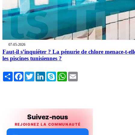
07-05-2026
Faut-il s’inquiéter ? La pénurie de chlore menace-t-ell
les piscines tunisiennes ?
Share
Facebook
Twitter
LinkedIn
Skype
WhatsApp
Email