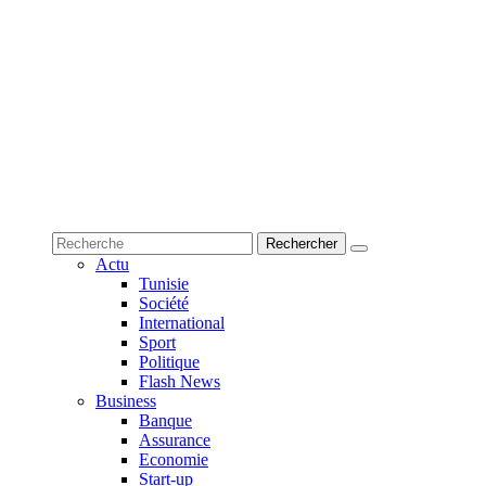
Actu
Tunisie
Société
International
Sport
Politique
Flash News
Business
Banque
Assurance
Economie
Start-up