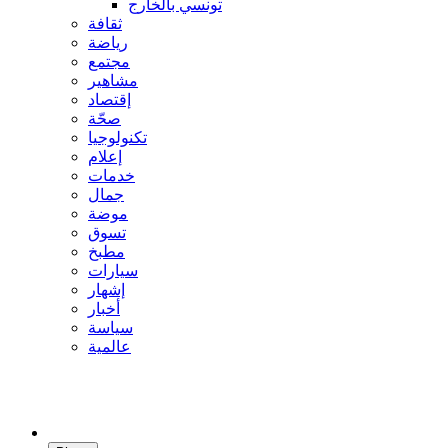
تونسي بالخارج
ثقافة
رياضة
مجتمع
مشاهير
إقتصاد
صحّة
تكنولوجيا
إعلام
خدمات
جمال
موضة
تسوق
مطبخ
سيارات
إشهار
أخبار
سياسة
عالمية