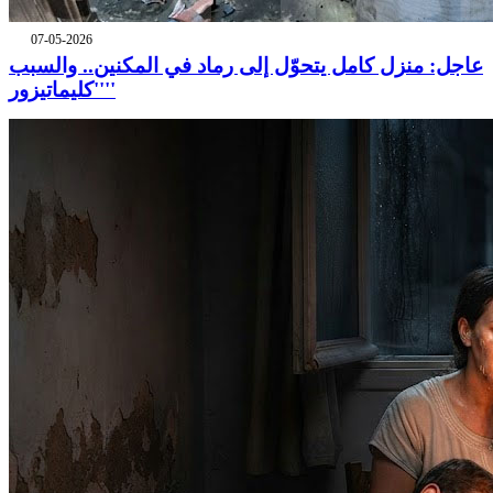
07-05-2026
عاجل: منزل كامل يتحوّل إلى رماد في المكنين.. والسبب
''كليماتيزور''