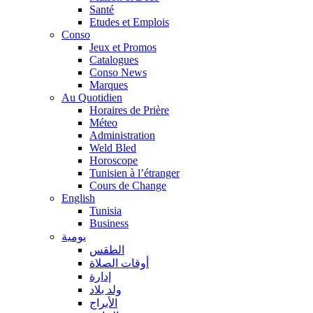
Santé
Etudes et Emplois
Conso
Jeux et Promos
Catalogues
Conso News
Marques
Au Quotidien
Horaires de Prière
Méteo
Administration
Weld Bled
Horoscope
Tunisien à l’étranger
Cours de Change
English
Tunisia
Business
يومية
الطقس
أوقات الصلاة
إدارة
ولد بلاد
الأبراج