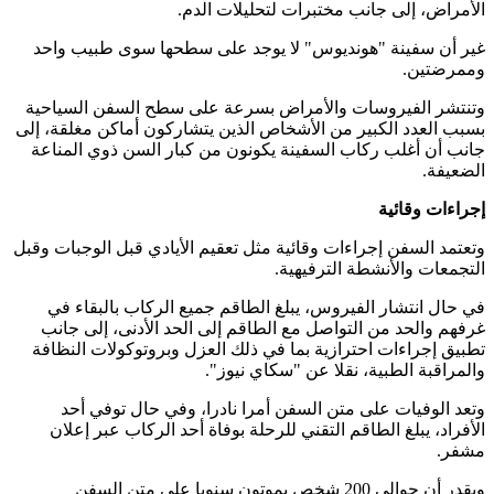
الأمراض، إلى جانب مختبرات لتحليلات الدم
.
غير أن سفينة "هونديوس" لا يوجد على سطحها سوى طبيب واحد
وممرضتين
.
وتنتشر الفيروسات والأمراض بسرعة على سطح السفن السياحية
بسبب العدد الكبير من الأشخاص الذين يتشاركون أماكن مغلقة، إلى
جانب أن أغلب ركاب السفينة يكونون من كبار السن ذوي المناعة
الضعيفة
.
إجراءات وقائية
وتعتمد السفن إجراءات وقائية مثل تعقيم الأيادي قبل الوجبات وقبل
التجمعات والأنشطة الترفيهية
.
في حال انتشار الفيروس، يبلغ الطاقم جميع الركاب بالبقاء في
غرفهم والحد من التواصل مع الطاقم إلى الحد الأدنى، إلى جانب
تطبيق إجراءات احترازية بما في ذلك العزل وبروتوكولات النظافة
والمراقبة الطبية، نقلا عن "سكاي نيوز".
وتعد الوفيات على متن السفن أمرا نادرا، وفي حال توفي أحد
الأفراد، يبلغ الطاقم التقني للرحلة بوفاة أحد الركاب عبر إعلان
مشفر
.
ويقدر أن حوالي 200 شخص يموتون سنويا على متن السفن