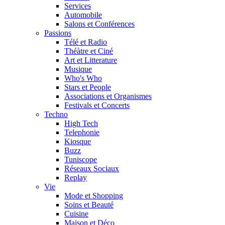
Services
Automobile
Salons et Conférences
Passions
Télé et Radio
Théàtre et Ciné
Art et Litterature
Musique
Who's Who
Stars et People
Associations et Organismes
Festivals et Concerts
Techno
High Tech
Telephonie
Kiosque
Buzz
Tuniscope
Réseaux Sociaux
Replay
Vie
Mode et Shopping
Soins et Beauté
Cuisine
Maison et Déco