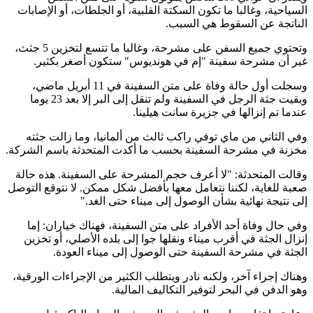
السياحية، وغالبا ما تكون السكتة القلبية، أو الجلطات، أو الإصابات
الناتجة عن السقوط هي السبب
.
وتحتوي جميع السفن على مشرحة، وغالبا ما تتسع لتخزين 5 جثث،
غير أن مشرحة سفينة "إم في هونديوس" ستكون أصغر بكثير
.
وسجلت أول حالة وفاة على متن السفينة في 11 أبريل ماضي،
وبقيت جثة الرجل في السفينة ولم تنقل إلى البر إلا بعد 23 يوما
عندما تم إنزالها في جزيرة سانت هيلينا
.
وفي الثاني من ماي توفي راكب ثالث من ألمانيا، وما زالت جثته
مخزنة في مشرحة السفينة بحسب ما أكدت المتحدثة باسم الشركة
.
وقالت المتحدثة: "لا أعرف حجم المشرحة على السفينة. هذه حالة
صعبة للغاية، لكننا نتعامل معها بأفضل شكل ممكن. لا نتوقع التوصل
إلى نتيجة نهائية بشأن الوصول إلى ميناء حتى الغد
".
وفي حال وفاة أحد الأفراد على متن السفينة، فهناك خياران: إما
إنزال الجثة في أقرب ميناء ونقلها جوا إلى بلده الأصلي، أو تخزين
الجثة في مشرحة السفينة حتى الوصول إلى ميناء العودة
.
وهناك إجراء آخر، ولكنه نادر ويتطلب الكثير من الإجراءات الورقية،
وهو الدفن في البحر لتوفير التكاليف المالية
.