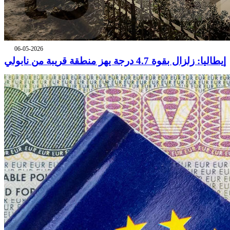
06-05-2026
إيطاليا: زلزال بقوة 4.7 درجة يهز منطقة قريبة من نابولي