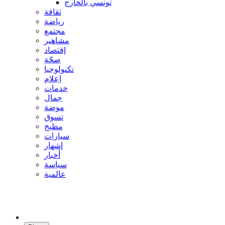
تونسي بالخارج
ثقافة
رياضة
مجتمع
مشاهير
إقتصاد
صحّة
تكنولوجيا
إعلام
خدمات
جمال
موضة
تسوق
مطبخ
سيارات
إشهار
أخبار
سياسة
عالمية