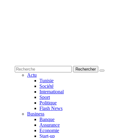
Actu
Tunisie
Société
International
Sport
Politique
Flash News
Business
Banque
Assurance
Economie
Start-up