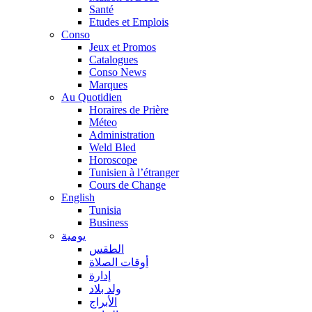
Santé
Etudes et Emplois
Conso
Jeux et Promos
Catalogues
Conso News
Marques
Au Quotidien
Horaires de Prière
Méteo
Administration
Weld Bled
Horoscope
Tunisien à l’étranger
Cours de Change
English
Tunisia
Business
يومية
الطقس
أوقات الصلاة
إدارة
ولد بلاد
الأبراج