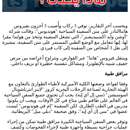
وبحسب آخر التقارير، توفي 3 ركاب وأُصيب 3 آخرون بفيروس
هانتاالنادر على متن السفينة السياحية "هونديوس"، وقالت شركة
"أوشن وايد اكسبيديشنز"، التي تشغل السفينة وتتخذ من هولندا مقرا
لها، إنها تتعامل مع الوضع الطبي المستمر على متن السفينة، مشيرة
إلى نقل 3 أشخاص من السفينة إلى كاب فيردي
.
وينتقل فيروس "هانتا" عبر القوارض، وتتراوح أعراضه بين مرض
خفيف شبيه بالإنفلونزا، ومشاكل تنفسية خطيرة أو نزيف داخلي
.
مرافق طبية
وفقا لقواعد وضعتها الكلية الأميركية لأطباء الطوارئ بالتعاون مع
الهيئة التجارية لصناعة الرحلات البحرية كروز "لاينز انترناشونال
اسوسيشن" (سي إل آي إيه)، يجب أن تحتوي جميع السفن السياحية
في العالم على طاقم طبي متاح في كل الأوقات، ويجب أن يكونوا
مدربين في الطب الطارئ، لكن السفينة "إم في هونديوس" ليست
عضوا في "سي إل آي إيه"، وفق صحيفة "ديلي ميل" البريطانية
.
وتوفر بعض السفن السياحية الكبيرة مرافق طبية تمكن من إجراء
عمليات جراحية بسيطة وأجهزة طبية لإجراء الفحوصات وكشف