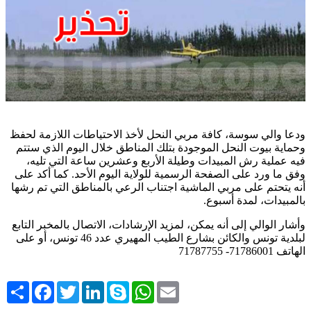
ودعا والي سوسة، كافة مربي النحل لأخذ الاحتياطات اللازمة لحفظ
وحماية بيوت النحل الموجودة بتلك المناطق خلال اليوم الذي ستتم
فيه عملية رش المبيدات وطيلة الأربع وعشرين ساعة التي تليه،
وفق ما ورد على الصفحة الرسمية للولاية اليوم الأحد. كما أكد على
أنه يتحتم على مربي الماشية اجتناب الرعي بالمناطق التي تم رشها
بالمبيدات، لمدة أسبوع
.
وأشار الوالي إلى أنه يمكن، لمزيد الإرشادات، الاتصال بالمخبر التابع
لبلدية تونس والكائن بشارع الطيب المهيري عدد 46 تونس، أو على
الهاتف 71786001- 71787755
Share
Facebook
Twitter
LinkedIn
Skype
WhatsApp
Email