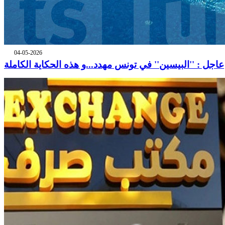
04-05-2026
عاجل : ''البيسين'' في تونس مهدد...و هذه الحكاية الكاملة