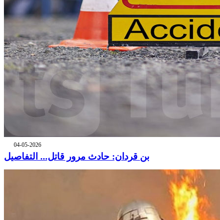
04-05-2026
بن قردان: حادث مرور قاتل... التفاصيل