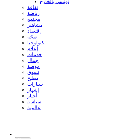
تونسي بالخارج
ثقافة
رياضة
مجتمع
مشاهير
إقتصاد
صحّة
تكنولوجيا
إعلام
خدمات
جمال
موضة
تسوق
مطبخ
سيارات
إشهار
أخبار
سياسة
عالمية