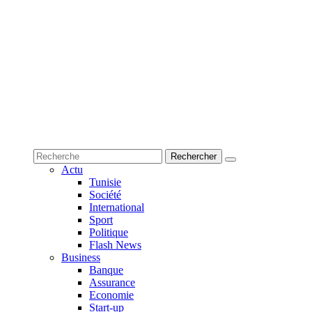
Actu
Tunisie
Société
International
Sport
Politique
Flash News
Business
Banque
Assurance
Economie
Start-up