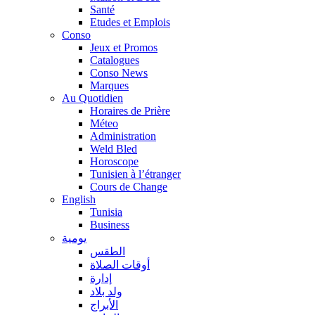
Santé
Etudes et Emplois
Conso
Jeux et Promos
Catalogues
Conso News
Marques
Au Quotidien
Horaires de Prière
Méteo
Administration
Weld Bled
Horoscope
Tunisien à l’étranger
Cours de Change
English
Tunisia
Business
يومية
الطقس
أوقات الصلاة
إدارة
ولد بلاد
الأبراج