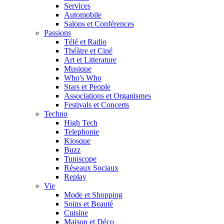
Services
Automobile
Salons et Conférences
Passions
Télé et Radio
Théàtre et Ciné
Art et Litterature
Musique
Who's Who
Stars et People
Associations et Organismes
Festivals et Concerts
Techno
High Tech
Telephonie
Kiosque
Buzz
Tuniscope
Réseaux Sociaux
Replay
Vie
Mode et Shopping
Soins et Beauté
Cuisine
Maison et Déco