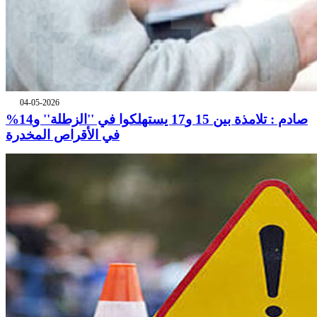
04-05-2026
صادم : تلامذة بين 15 و17 يستهلكوا في ''الزطلة'' و14%
في الأقراص المخدرة