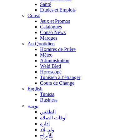
Santé
Etudes et Emplois
Conso
Jeux et Promos
Catalogues
Conso News
Marques
Au Quotidien
Horaires de Prière
Méteo
Administration
Weld Bled
Horoscope
Tunisien à l’étranger
Cours de Change
English
Tunisia
Business
يومية
الطقس
أوقات الصلاة
إدارة
ولد بلاد
الأبراج