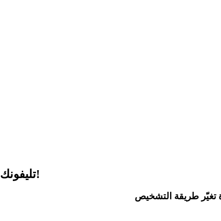
تليفونك ينجم يفضحك قبل ما تمرض نفسياً… كيفاش؟!
 تغيّر طريقة التشخيص