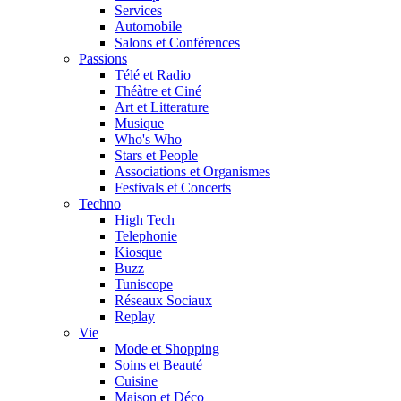
Services
Automobile
Salons et Conférences
Passions
Télé et Radio
Théàtre et Ciné
Art et Litterature
Musique
Who's Who
Stars et People
Associations et Organismes
Festivals et Concerts
Techno
High Tech
Telephonie
Kiosque
Buzz
Tuniscope
Réseaux Sociaux
Replay
Vie
Mode et Shopping
Soins et Beauté
Cuisine
Maison et Déco