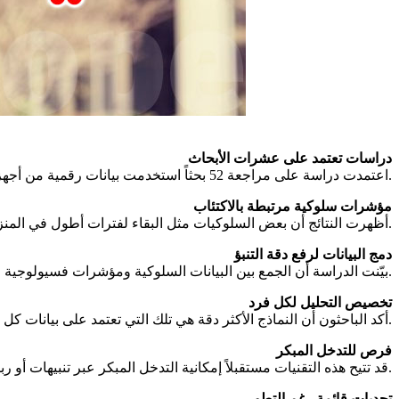
دراسات تعتمد على عشرات الأبحاث
، اعتمدت دراسة على مراجعة 52 بحثاً استخدمت بيانات رقمية من أجهزة ذكية لربط السلوك اليومي بالحالة النفسية.
مؤشرات سلوكية مرتبطة بالاكتئاب
أظهرت النتائج أن بعض السلوكيات مثل البقاء لفترات أطول في المنزل، انخفاض الحركة، واضطراب النوم، قد تكون مؤشرات مبكرة على تغيّرات نفسية محتملة.
دمج البيانات لرفع دقة التنبؤ
بيّنت الدراسة أن الجمع بين البيانات السلوكية ومؤشرات فسيولوجية مثل معدل ضربات القلب يساعد على تحسين دقة التوقع بالحالة النفسية.
تخصيص التحليل لكل فرد
أكد الباحثون أن النماذج الأكثر دقة هي تلك التي تعتمد على بيانات كل شخص بشكل منفصل، نظراً لاختلاف العادات اليومية من فرد لآخر.
فرص للتدخل المبكر
قد تتيح هذه التقنيات مستقبلاً إمكانية التدخل المبكر عبر تنبيهات أو ربط المستخدم بخدمات دعم نفسي قبل تفاقم الأعراض.
تحديات قائمة رغم التطور