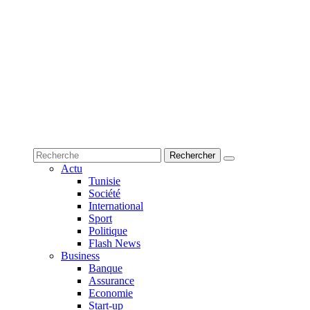
Actu
Tunisie
Société
International
Sport
Politique
Flash News
Business
Banque
Assurance
Economie
Start-up