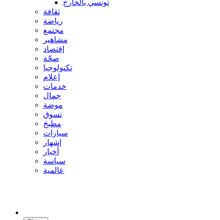
تونسي بالخارج
ثقافة
رياضة
مجتمع
مشاهير
إقتصاد
صحّة
تكنولوجيا
إعلام
خدمات
جمال
موضة
تسوق
مطبخ
سيارات
إشهار
أخبار
سياسة
عالمية