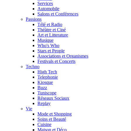
Services
Automobile
Salons et Conférences
Passions
Télé et Radio
Théàtre et Ciné
Art et Litterature
Musique
Who's Who
Stars et People
Associations et Organismes
Festivals et Concerts
Techno
High Tech
Telephonie
Kiosque
Buzz
Tuniscope
Réseaux Sociaux
Replay
Vie
Mode et Shopping
Soins et Beauté
Cuisine
Maison et Déco