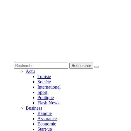
Actu
Tunisie
Société
International
Sport
Politique
Flash News
Business
Banque
Assurance
Economie
Start-up