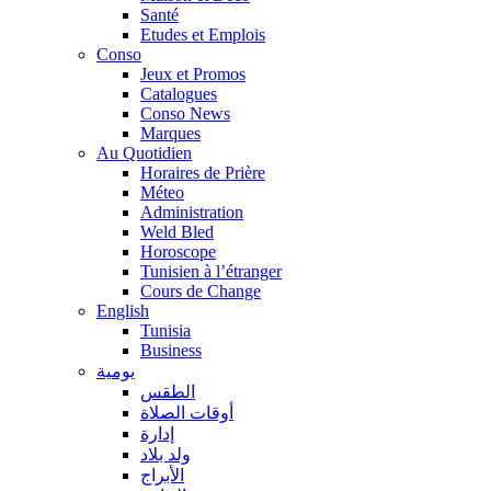
Santé
Etudes et Emplois
Conso
Jeux et Promos
Catalogues
Conso News
Marques
Au Quotidien
Horaires de Prière
Méteo
Administration
Weld Bled
Horoscope
Tunisien à l’étranger
Cours de Change
English
Tunisia
Business
يومية
الطقس
أوقات الصلاة
إدارة
ولد بلاد
الأبراج