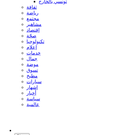
تونسي بالخارج
ثقافة
رياضة
مجتمع
مشاهير
إقتصاد
صحّة
تكنولوجيا
إعلام
خدمات
جمال
موضة
تسوق
مطبخ
سيارات
إشهار
أخبار
سياسة
عالمية