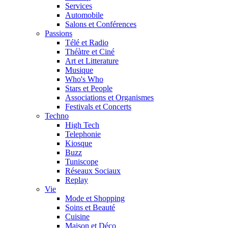
Services
Automobile
Salons et Conférences
Passions
Télé et Radio
Théàtre et Ciné
Art et Litterature
Musique
Who's Who
Stars et People
Associations et Organismes
Festivals et Concerts
Techno
High Tech
Telephonie
Kiosque
Buzz
Tuniscope
Réseaux Sociaux
Replay
Vie
Mode et Shopping
Soins et Beauté
Cuisine
Maison et Déco