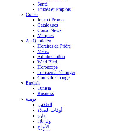
Santé
Etudes et Emplois
Conso
Jeux et Promos
Catalogues
Conso News
Marques
Au Quotidien
Horaires de Prière
Méteo
Administration
Weld Bled
Horoscope
Tunisien à l’étranger
Cours de Change
English
Tunisia
Business
يومية
الطقس
أوقات الصلاة
إدارة
ولد بلاد
الأبراج