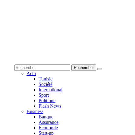
Actu
Tunisie
Société
International
Sport
Politique
Flash News
Business
Banque
Assurance
Economie
Start-up