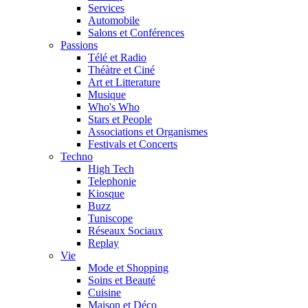
Services
Automobile
Salons et Conférences
Passions
Télé et Radio
Théàtre et Ciné
Art et Litterature
Musique
Who's Who
Stars et People
Associations et Organismes
Festivals et Concerts
Techno
High Tech
Telephonie
Kiosque
Buzz
Tuniscope
Réseaux Sociaux
Replay
Vie
Mode et Shopping
Soins et Beauté
Cuisine
Maison et Déco