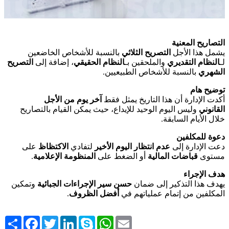
التصاريح المعنية
يشمل هذا الأجل
التصريح الثلاثي
بالنسبة للأشخاص الخاضعين
لـ
النظام التقديري
والملحقين بـ
النظام الحقيقي
، إضافة إلى
التصريح
الشهري
بالنسبة للأشخاص الطبيعيين.
توضيح هام
أكدت الإدارة أن هذا التاريخ يمثل فقط
آخر يوم من الأجل
القانوني
وليس اليوم الوحيد للإيداع، حيث يمكن القيام بالتصاريح
خلال الأيام السابقة.
دعوة للمكلفين
دعت الإدارة إلى
عدم انتظار اليوم الأخير
لتفادي
الاكتظاظ
على
.
المنظومة الإعلامية
أو الضغط على
قباضات المالية
مستوى
هدف الإجراء
يهدف هذا التذكير إلى ضمان
حسن سير الإجراءات الجبائية
وتمكين
.
أفضل الظروف
المكلفين من إتمام عملياتهم في
Share
Facebook
Twitter
LinkedIn
Skype
WhatsApp
Email