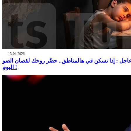
13-04-2026
اجل : إذا تسكن في هالمناطق.. حضّر روحك لقصان الضو
اليوم !