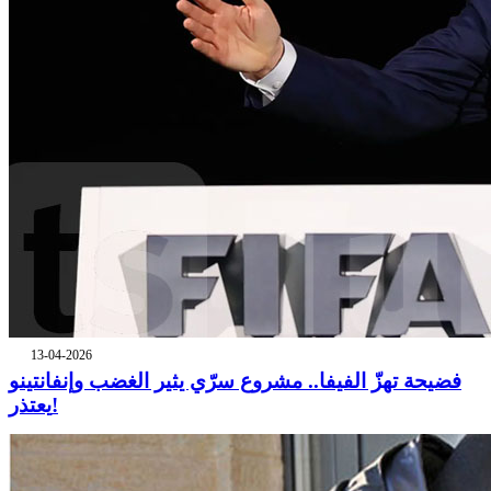
13-04-2026
فضيحة تهزّ الفيفا.. مشروع سرّي يثير الغضب وإنفانتينو
يعتذر!