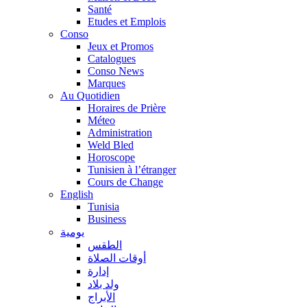
Santé
Etudes et Emplois
Conso
Jeux et Promos
Catalogues
Conso News
Marques
Au Quotidien
Horaires de Prière
Méteo
Administration
Weld Bled
Horoscope
Tunisien à l’étranger
Cours de Change
English
Tunisia
Business
يومية
الطقس
أوقات الصلاة
إدارة
ولد بلاد
الأبراج