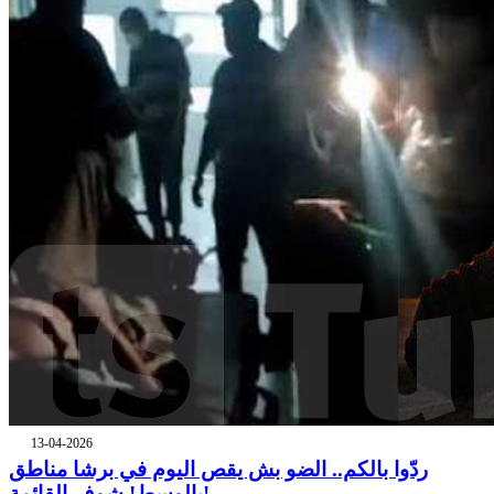
13-04-2026
ردّوا بالكم.. الضو بش يقص اليوم في برشا مناطق
بالوسط! شوف القائمة!