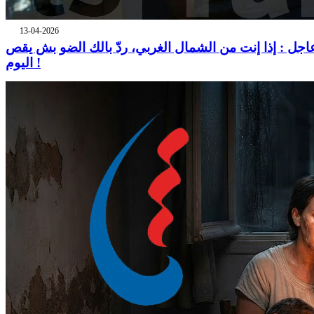
13-04-2026
اجل : إذا إنت من الشمال الغربي، ردّ بالك الضو بش يقص
اليوم !