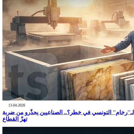
13-04-2026
لـ''رخام'' التونسي في خطر؟.. الصناعيين يحذّرو من ضربة
تهزّ القطاع