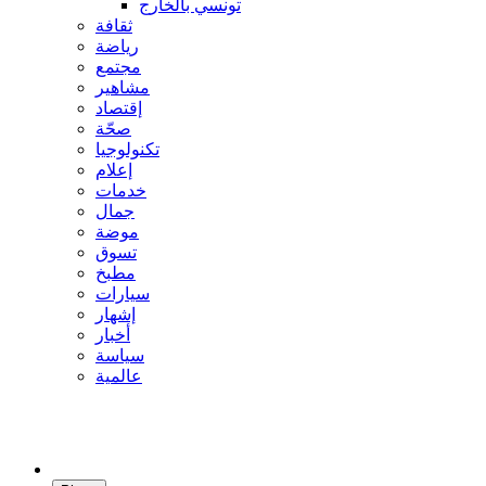
تونسي بالخارج
ثقافة
رياضة
مجتمع
مشاهير
إقتصاد
صحّة
تكنولوجيا
إعلام
خدمات
جمال
موضة
تسوق
مطبخ
سيارات
إشهار
أخبار
سياسة
عالمية