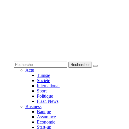
Actu
Tunisie
Société
International
Sport
Politique
Flash News
Business
Banque
Assurance
Economie
Start-up