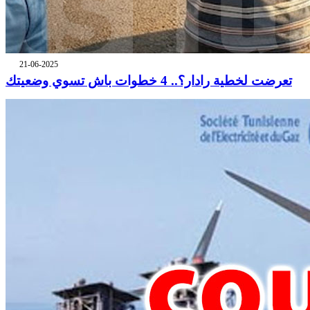
21-06-2025
تعرضت لخطية رادار؟.. 4 خطوات باش تسوي وضعيتك