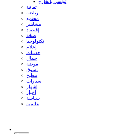
تونسي بالخارج
ثقافة
رياضة
مجتمع
مشاهير
إقتصاد
صحّة
تكنولوجيا
إعلام
خدمات
جمال
موضة
تسوق
مطبخ
سيارات
إشهار
أخبار
سياسة
عالمية