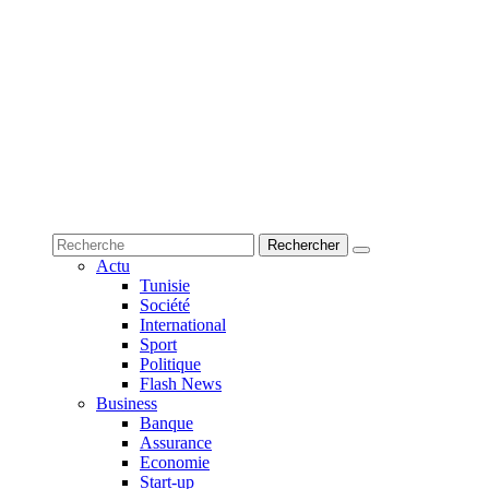
Actu
Tunisie
Société
International
Sport
Politique
Flash News
Business
Banque
Assurance
Economie
Start-up