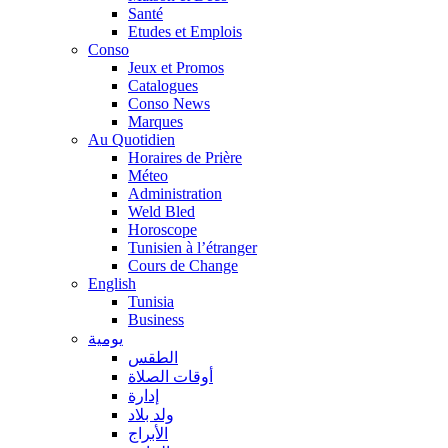
Santé
Etudes et Emplois
Conso
Jeux et Promos
Catalogues
Conso News
Marques
Au Quotidien
Horaires de Prière
Méteo
Administration
Weld Bled
Horoscope
Tunisien à l’étranger
Cours de Change
English
Tunisia
Business
يومية
الطقس
أوقات الصلاة
إدارة
ولد بلاد
الأبراج