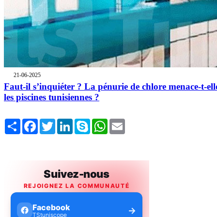
21-06-2025
Faut-il s’inquiéter ? La pénurie de chlore menace-t-ell
les piscines tunisiennes ?
Share
Facebook
Twitter
LinkedIn
Skype
WhatsApp
Email