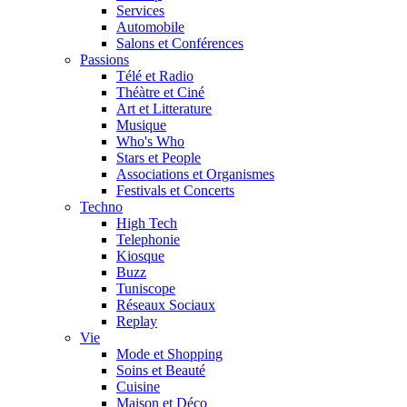
Services
Automobile
Salons et Conférences
Passions
Télé et Radio
Théàtre et Ciné
Art et Litterature
Musique
Who's Who
Stars et People
Associations et Organismes
Festivals et Concerts
Techno
High Tech
Telephonie
Kiosque
Buzz
Tuniscope
Réseaux Sociaux
Replay
Vie
Mode et Shopping
Soins et Beauté
Cuisine
Maison et Déco