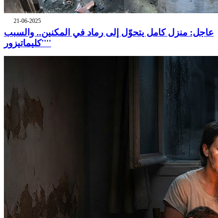
21-06-2025
عاجل: منزل كامل يتحوّل إلى رماد في المكنين.. والسبب
''كليماتيزور''