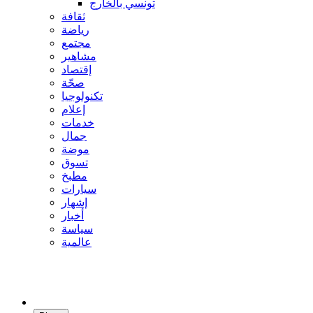
تونسي بالخارج
ثقافة
رياضة
مجتمع
مشاهير
إقتصاد
صحّة
تكنولوجيا
إعلام
خدمات
جمال
موضة
تسوق
مطبخ
سيارات
إشهار
أخبار
سياسة
عالمية