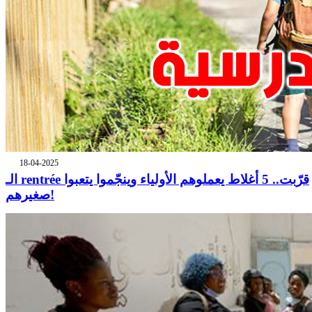
18-04-2025
الـ rentrée قرّبت.. 5 أغلاط يعملوهم الأولياء وينجّموا يتعبوا
صغيرهم!