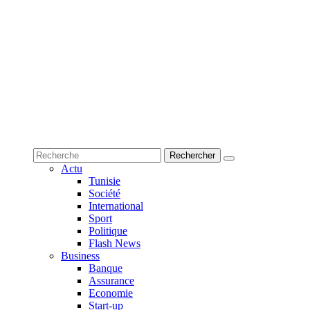
Actu
Tunisie
Société
International
Sport
Politique
Flash News
Business
Banque
Assurance
Economie
Start-up