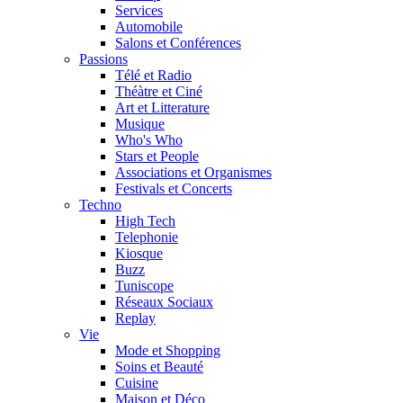
Services
Automobile
Salons et Conférences
Passions
Télé et Radio
Théàtre et Ciné
Art et Litterature
Musique
Who's Who
Stars et People
Associations et Organismes
Festivals et Concerts
Techno
High Tech
Telephonie
Kiosque
Buzz
Tuniscope
Réseaux Sociaux
Replay
Vie
Mode et Shopping
Soins et Beauté
Cuisine
Maison et Déco