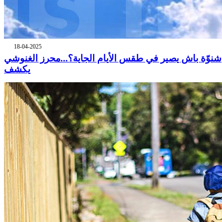
18-04-2025
شنوّة باش يصير في طقس الأيام الجاية؟...محرز الغنوشي
يكشف