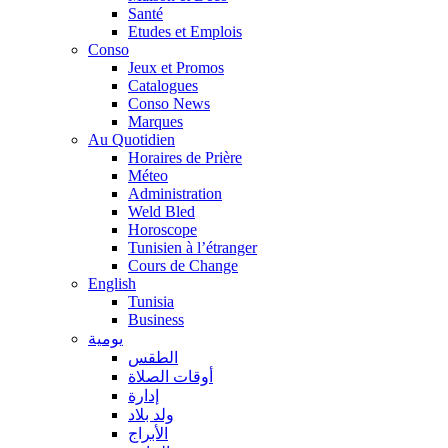
Santé
Etudes et Emplois
Conso
Jeux et Promos
Catalogues
Conso News
Marques
Au Quotidien
Horaires de Prière
Méteo
Administration
Weld Bled
Horoscope
Tunisien à l’étranger
Cours de Change
English
Tunisia
Business
يومية
الطقس
أوقات الصلاة
إدارة
ولد بلاد
الأبراج