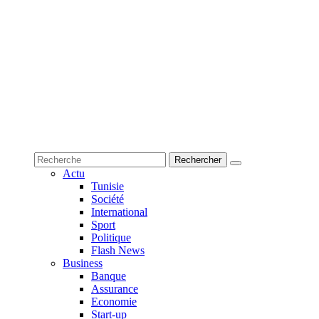
Actu
Tunisie
Société
International
Sport
Politique
Flash News
Business
Banque
Assurance
Economie
Start-up