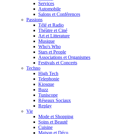
Services
Automobile
Salons et Conférences
Passions
Télé et Radio
Théàtre et Ciné
Art et Litterature
Musique
Who's Who
Stars et People
Associations et Organismes
Festivals et Concerts
Techno
High Tech
Telephonie
Kiosque
Buzz
Tuniscope
Réseaux Sociaux
Replay
Vie
Mode et Shopping
Soins et Beauté
Cuisine
Maison et Déco