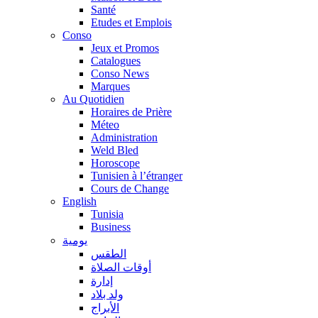
Santé
Etudes et Emplois
Conso
Jeux et Promos
Catalogues
Conso News
Marques
Au Quotidien
Horaires de Prière
Méteo
Administration
Weld Bled
Horoscope
Tunisien à l’étranger
Cours de Change
English
Tunisia
Business
يومية
الطقس
أوقات الصلاة
إدارة
ولد بلاد
الأبراج