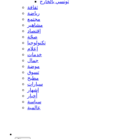
تونسي بالخارج
ثقافة
رياضة
مجتمع
مشاهير
إقتصاد
صحّة
تكنولوجيا
إعلام
خدمات
جمال
موضة
تسوق
مطبخ
سيارات
إشهار
أخبار
سياسة
عالمية