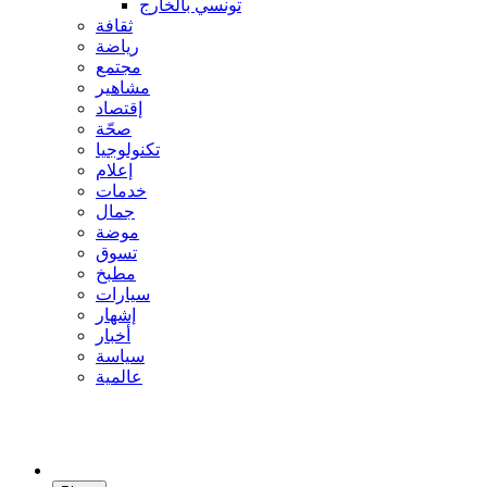
تونسي بالخارج
ثقافة
رياضة
مجتمع
مشاهير
إقتصاد
صحّة
تكنولوجيا
إعلام
خدمات
جمال
موضة
تسوق
مطبخ
سيارات
إشهار
أخبار
سياسة
عالمية