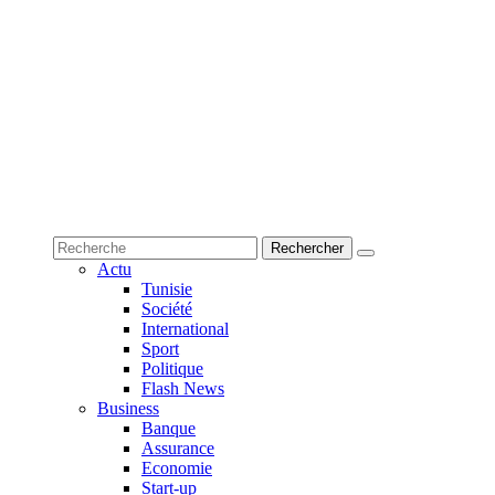
Actu
Tunisie
Société
International
Sport
Politique
Flash News
Business
Banque
Assurance
Economie
Start-up