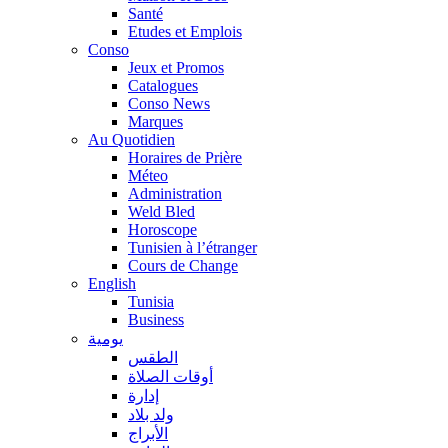
Santé
Etudes et Emplois
Conso
Jeux et Promos
Catalogues
Conso News
Marques
Au Quotidien
Horaires de Prière
Méteo
Administration
Weld Bled
Horoscope
Tunisien à l’étranger
Cours de Change
English
Tunisia
Business
يومية
الطقس
أوقات الصلاة
إدارة
ولد بلاد
الأبراج