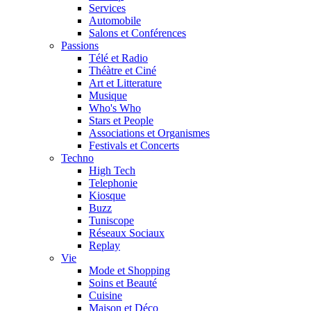
Services
Automobile
Salons et Conférences
Passions
Télé et Radio
Théàtre et Ciné
Art et Litterature
Musique
Who's Who
Stars et People
Associations et Organismes
Festivals et Concerts
Techno
High Tech
Telephonie
Kiosque
Buzz
Tuniscope
Réseaux Sociaux
Replay
Vie
Mode et Shopping
Soins et Beauté
Cuisine
Maison et Déco