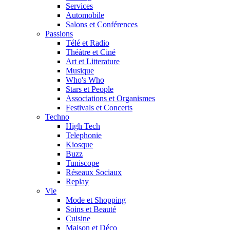
Services
Automobile
Salons et Conférences
Passions
Télé et Radio
Théàtre et Ciné
Art et Litterature
Musique
Who's Who
Stars et People
Associations et Organismes
Festivals et Concerts
Techno
High Tech
Telephonie
Kiosque
Buzz
Tuniscope
Réseaux Sociaux
Replay
Vie
Mode et Shopping
Soins et Beauté
Cuisine
Maison et Déco