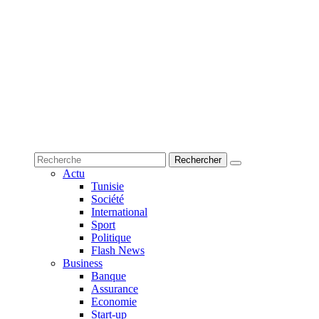
Actu
Tunisie
Société
International
Sport
Politique
Flash News
Business
Banque
Assurance
Economie
Start-up