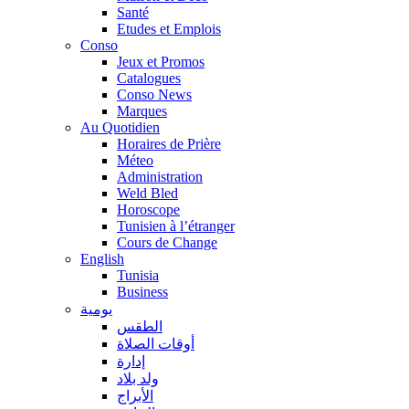
Santé
Etudes et Emplois
Conso
Jeux et Promos
Catalogues
Conso News
Marques
Au Quotidien
Horaires de Prière
Méteo
Administration
Weld Bled
Horoscope
Tunisien à l’étranger
Cours de Change
English
Tunisia
Business
يومية
الطقس
أوقات الصلاة
إدارة
ولد بلاد
الأبراج