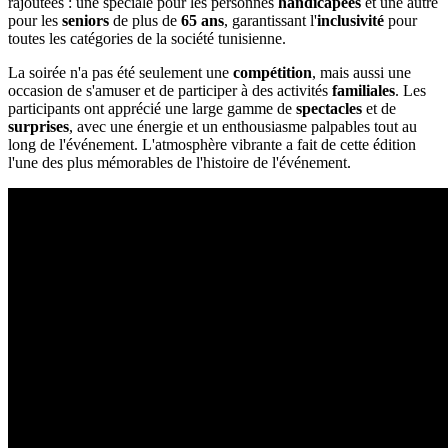
rajoutées : une spéciale pour les personnes
handicapées
et une autre
pour les
seniors
de plus de
65 ans
, garantissant l'
inclusivité
pour
toutes les catégories de la société tunisienne.
La soirée n'a pas été seulement une
compétition
, mais aussi une
occasion de s'amuser et de participer à des activités
familiales
. Les
participants ont apprécié une large gamme de
spectacles
et de
surprises
, avec une énergie et un enthousiasme palpables tout au
long de l'événement. L'atmosphère vibrante a fait de cette édition
l'une des plus mémorables de l'histoire de l'événement.