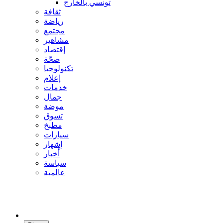
تونسي بالخارج
ثقافة
رياضة
مجتمع
مشاهير
إقتصاد
صحّة
تكنولوجيا
إعلام
خدمات
جمال
موضة
تسوق
مطبخ
سيارات
إشهار
أخبار
سياسة
عالمية