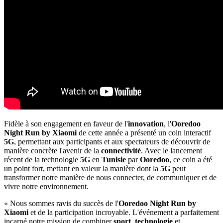
Fidèle à son engagement en faveur de l'
innovation
, l'
Ooredoo
Night Run by Xiaomi
de cette année a présenté un coin interactif
5G
, permettant aux participants et aux spectateurs de découvrir de
manière concrète l'avenir de la
connectivité
. Avec le lancement
récent de la technologie
5G
en
Tunisie
par
Ooredoo
, ce coin a été
un point fort, mettant en valeur la manière dont la
5G
peut
transformer notre manière de nous connecter, de communiquer et de
vivre notre environnement.
« Nous sommes ravis du succès de l'
Ooredoo Night Run by
Xiaomi
et de la participation incroyable. L'événement a parfaitement
incarné notre mission de combiner
sport
,
technologie
et