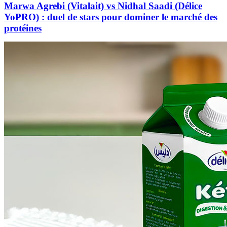
Marwa Agrebi (Vitalait) vs Nidhal Saadi (Délice
YoPRO) : duel de stars pour dominer le marché des
protéines