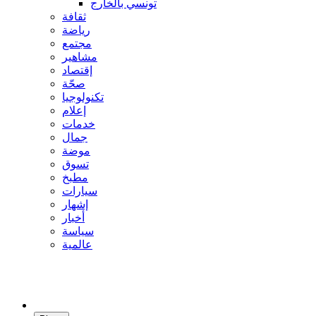
تونسي بالخارج
ثقافة
رياضة
مجتمع
مشاهير
إقتصاد
صحّة
تكنولوجيا
إعلام
خدمات
جمال
موضة
تسوق
مطبخ
سيارات
إشهار
أخبار
سياسة
عالمية