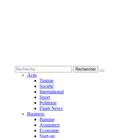
Actu
Tunisie
Société
International
Sport
Politique
Flash News
Business
Banque
Assurance
Economie
Start-up