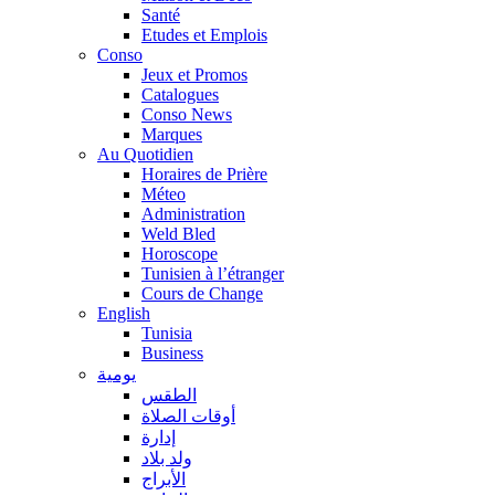
Santé
Etudes et Emplois
Conso
Jeux et Promos
Catalogues
Conso News
Marques
Au Quotidien
Horaires de Prière
Méteo
Administration
Weld Bled
Horoscope
Tunisien à l’étranger
Cours de Change
English
Tunisia
Business
يومية
الطقس
أوقات الصلاة
إدارة
ولد بلاد
الأبراج