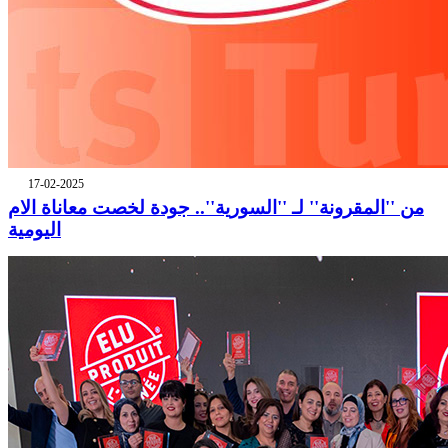
17-02-2025
من ''المقرونة'' لـ ''السورية''.. جودة لخصت معاناة الام
اليومية