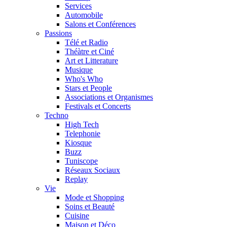
Services
Automobile
Salons et Conférences
Passions
Télé et Radio
Théàtre et Ciné
Art et Litterature
Musique
Who's Who
Stars et People
Associations et Organismes
Festivals et Concerts
Techno
High Tech
Telephonie
Kiosque
Buzz
Tuniscope
Réseaux Sociaux
Replay
Vie
Mode et Shopping
Soins et Beauté
Cuisine
Maison et Déco