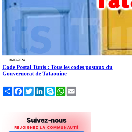
18-09-2024
Code Postal Tunis : Tous les codes postaux du
Gouvernorat de Tataouine
Share
Facebook
Twitter
LinkedIn
Skype
WhatsApp
Email