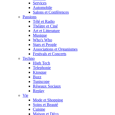
Services
Automobile
Salons et Conférences
Passions
Télé et Radio
Théàtre et Ciné
Art et Litterature
Musique
Who's Who
Stars et People
Associations et Organismes
Festivals et Concerts
Techno
High Tech
Telephonie
Kiosque
Buzz
Tuniscope
Réseaux Sociaux
Replay
Vie
Mode et Shopping
Soins et Beauté
Cuisine
Maison et Déco