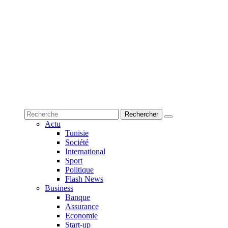
Actu
Tunisie
Société
International
Sport
Politique
Flash News
Business
Banque
Assurance
Economie
Start-up