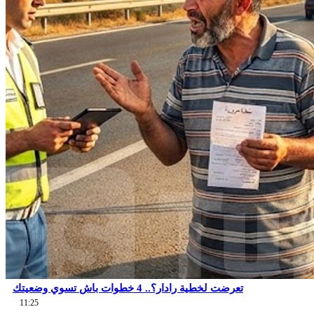
تعرضت لخطية رادار؟.. 4 خطوات باش تسوي وضعيتك
11:25