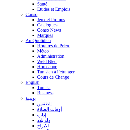
Santé
Etudes et Emplois
Conso
Jeux et Promos
Catalogues
Conso News
Marques
Au Quotidien
Horaires de Prière
Méteo
Administration
Weld Bled
Horoscope
Tunisien à l’étranger
Cours de Change
English
Tunisia
Business
يومية
الطقس
أوقات الصلاة
إدارة
ولد بلاد
الأبراج