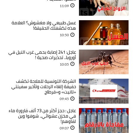
11:09
عسل طبيعي ولا مغشوش؟ العلامة
هذه تكشفلك الحقيقة!
10:50
عاجل: 241 إصابة بحمى غرب النيل في
أوروبا.. تحذيرات صحية !
10:05
الشركة التونسية للملاحة تكشف
حقيقة إلغاء الرحلات وتأخير سفينتي
«تانيت» و«قرطاج
09:45
عاجل : حجز أكثر من 73 ألف قارورة ماء
في مخزن عشوائي.. شوفوا وين
لقاوهم!
09:07