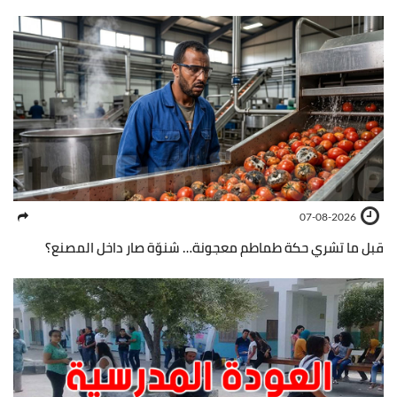
07-08-2026
قبل ما تشري حكة طماطم معجونة… شنوّة صار داخل المصنع؟