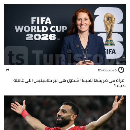
05-08-2026
امرأة في طريقها للفيفا؟ شكون هي ليز كلافينيس اللي عاملة
ضجة ؟