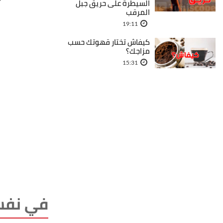
السيطرة على حريق جبل
المرقب
19:11
كيفاش تختار قهوتك حسب
مزاجك؟
15:31
في نفس