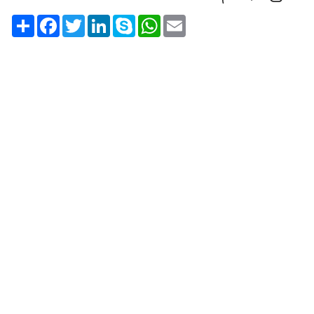
Share
Facebook
Twitter
LinkedIn
Skype
WhatsApp
Email