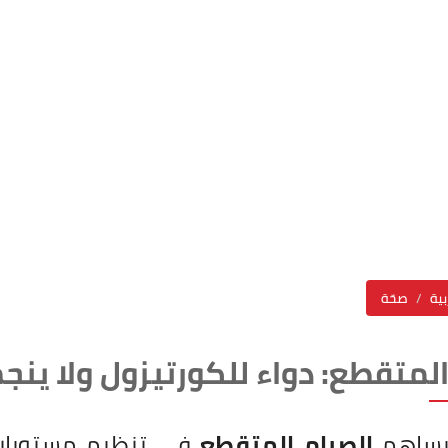
بية
صحّة
المتقطع: دواء للكورتيزول ولا ين
يساهم
الصيام المتقطع
في تنظيم مستويا