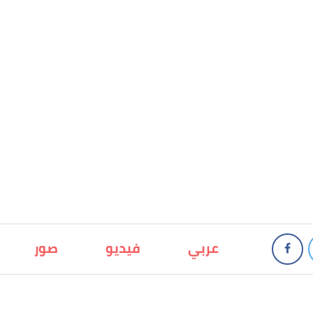
عربي
فيديو
صور