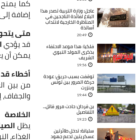
كما يمنح 
عاجل: وزارة التربية تصدر هذا
إضافة إلى
البلاغ لفائدة الناجحين في
المناظرة الخارجية لانتداب
أساتذة
متى يتحو
20:49
قد يؤدي
ا
فلكيا: هذا موعد الاحتفاء
بذكرى المولد النبوي
يمكن أن ي
الشريف
19:56
أخطاء قد 
توقفت بسبب حريق: عودة
حركة المرور بين تونس
من بين ال
وبنزرت
والجفاف، إ
19:44
بن قردان: حادث مرور قاتل...
التفاصيل
الخلاصة
19:23
يظل
الصي
سليانة: تدخل طائرتين
الغذاء، ال
عسكريتين لدعم جهود