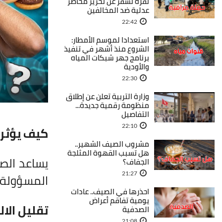
نفزة تسفر عن تحرير محاضر
عدلية ضد المخالفين
22:42
استعدادا لموسم الأمطار:
الشروع منذ أشهر في تنفيذ
برنامج جهر شبكات المياه
والأودية
22:30
وزارة التربية تعلن عن إطلاق
منظومة رقمية جديدة...
التفاصيل
22:10
كيف يؤثر 
مشروب الصيف الشهير..
هل تسبب القهوة المثلجة
يساعد الص
الجفاف؟
21:27
المسؤولة 
احذرها في الصيف.. عادات
يومية تفاقم أعراض
تقليل الا
الصدفية
21:08