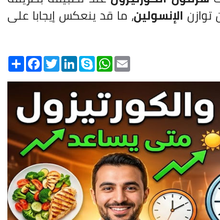
 توازن
الإنسولين
، ما قد ينعكس إيجابا على
Share
Facebook
Twitter
LinkedIn
Skype
WhatsApp
Email