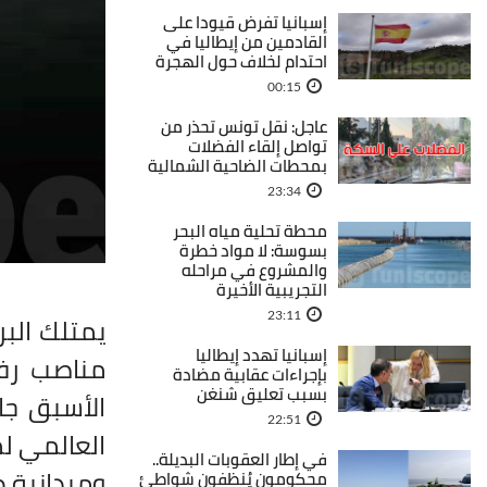
إسبانيا تفرض قيودا على
القادمين من إيطاليا في
احتدام لخلاف حول الهجرة
00:15
عاجل: نقل تونس تحذر من
تواصل إلقاء الفضلات
بمحطات الضاحية الشمالية
23:34
محطة تحلية مياه البحر
بسوسة: لا مواد خطرة
والمشروع في مراحله
التجريبية الأخيرة
23:11
يمتلك الب
إسبانيا تهدد إيطاليا
مناصب رفي
بإجراءات عقابية مضادة
بسبب تعليق شنغن
الأسبق جا
22:51
العالمي لم
في إطار العقوبات البديلة..
وميدانية ط
محكومون يُنظفون شواطئ