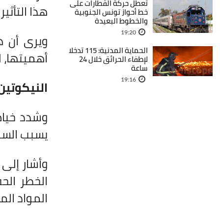
تعطل حركة القطارات على
هذا التأثي
خط أحواز تونس الجنوبية
والخطوط البعيدة
19:20
ويرى أن ه
الحماية المدنية: 115 تدخلا
أهميتها، 
لإطفاء الحرائق خلال 24
ساعة
19:16
النيكوتي
وشدد خياط 
يسبب السرط
وأشار إلى 
الخطر الح
المواد ال