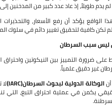
ر لم يدم طويلاً، إذ عاد عدد كبير من المدخنين إ
ذا الواقع يؤكد أن رفع الأسعار، والتحذيرات
لم تكن كافية لتحقيق تغيير دائم في سلوك الم
ن ليس سبب السرطان
على ضرورة التمييز بين النيكوتين واحتراق التب
ان غير دقيق علمياً
.
أن
الوكالة الدولية لبحوث السرطان
(IARC)
لا 
قيقي يكمن في عملية احتراق التبغ، التي تنتج
مسرطنة
.