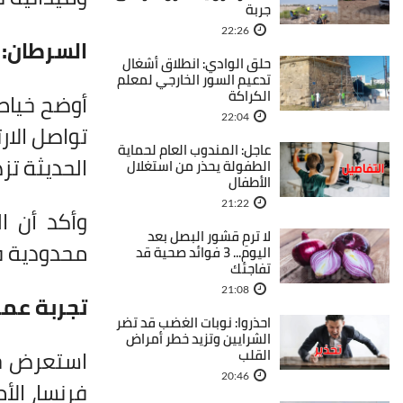
جربة
22:26
السرطان: 
حلق الوادي: انطلاق أشغال
تدعيم السور الخارجي لمعلم
الكراكة
أوضح خياط 
22:04
تواصل الار
عاجل: المندوب العام لحماية
الحديثة تزد
الطفولة يحذر من استغلال
الأطفال
21:22
وأكد أن ال
لا ترمِ قشور البصل بعد
محدودية فع
اليوم... 3 فوائد صحية قد
تفاجئك
21:08
تجربة عمل
احذروا: نوبات الغضب قد تضر
الشرايين وتزيد خطر أمراض
استعرض خي
القلب
20:46
فرنسا، الأ