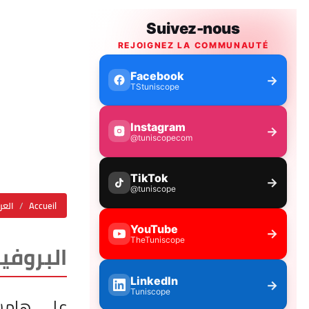
Accueil
العر
البروفي
على هامش