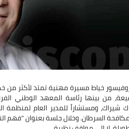
روفيسور خياط مسيرة مهنية تمتد لأكثر من 
عة، من بينها رئاسة المعهد الوطني الفرن
ك شيراك، ومستشاراً للمدير العام لمنظمة ا
كافحة السرطان. وخلال جلسة بعنوان "فهم الني
ويلة، لا إلى مواقف نظرية
.