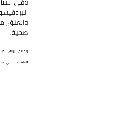
وفي سياق 
البروفيسور
والعنق، مش
صحية
.
واختتم البروفيسور 
العلمية وتراعي واقع