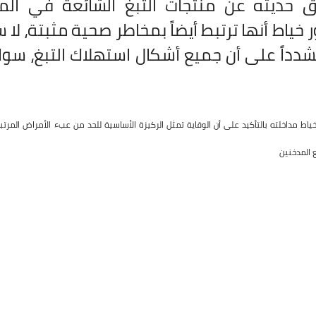
حديثه عن منتجات التبغ الشائعة في المن
 خياط أنها ترتبط أيضاً بمخاطر صحية مثبتة، لا 
دداً على أن جميع أشكال استهلاك التبغ، سوا
خياط مداخلته بالتأكيد على أن الوقاية تمثل الركيزة الأساسية للحد من عبء الأمراض المر
 المدخنين