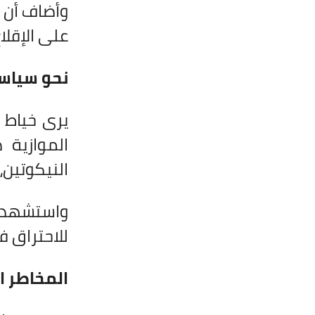
وأضاف أن ب
على الإقلا
نحو سياسا
يرى خياط أ
الموازية 
النيكوتين،
واستشهد ب
للاحتراق ف
المخاطر ا