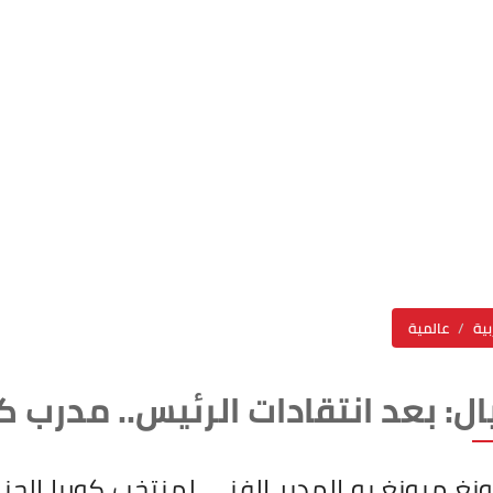
بية
عالمية
ال: بعد انتقادات الرئيس.. مدرب كو
غ ميونغ بو المدير الفني لمنتخب كوريا الجن