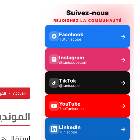
Accueil
العر
الموندي
استقال هون