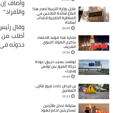
وأضاف إن 
عاجل: وزارة التربية تصدر هذا
والأفراد
".
البلاغ لفائدة الناجحين في
المناظرة الخارجية لانتداب
أساتذة
وقال رئيس 
20:49
أطلب من وز
فلكيا: هذا موعد الاحتفاء
بذكرى المولد النبوي
حدوثه في 
الشريف
19:56
توقفت بسبب حريق: عودة
حركة المرور بين تونس
وبنزرت
19:44
بن قردان: حادث مرور قاتل...
التفاصيل
19:23
سليانة: تدخل طائرتين
عسكريتين لدعم جهود