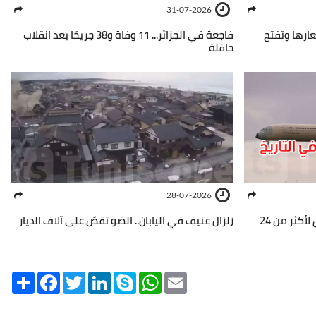
31-07-2026
عارها وتفتح
فاجعة في الجزائر... 11 وفاة و38 جريحًا بعد انقلاب
حافلة
28-07-2026
رقم قياسي خارق.. طائرة ركاب تحلق لأكثر من 24
زلزال عنيف في اليابان.. الضو تقصّ على آلاف الديار
Share
Facebook
Twitter
LinkedIn
Skype
WhatsApp
Email