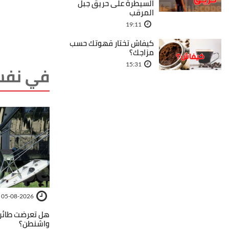
السيطرة على حريق جبل
المرقب
19:11
كيفاش تختار قهوتك حسب
مزاجك؟
15:31
في نفس
05-08-2026
هل تعرضت طائر
واشنطن؟