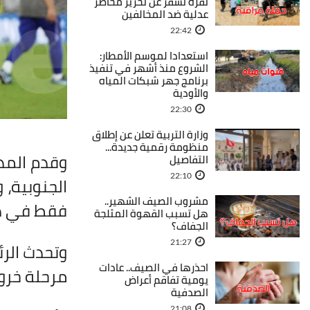
نفزة تسفر عن تحرير محاضر
عدلية ضد المخالفين
22:42
استعدادا لموسم الأمطار:
الشروع منذ أشهر في تنفيذ
برنامج جهر شبكات المياه
والأودية
22:30
وزارة التربية تعلن عن إطلاق
منظومة رقمية جديدة...
وقدم المدر
التفاصيل
22:10
مشروب الصيف الشهير..
فقط في دور
هل تسبب القهوة المثلجة
الجفاف؟
21:27
وتحدث الرئ
احذرها في الصيف.. عادات
مرحلة خروج
يومية تفاقم أعراض
الصدفية
21:08